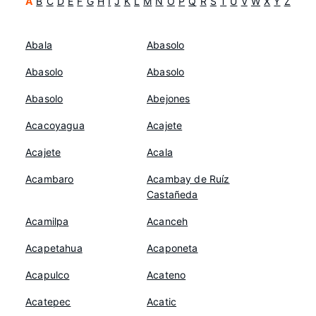
A
B
C
D
E
F
G
H
I
J
K
L
M
N
O
P
Q
R
S
T
U
V
W
X
Y
Z
Abala
Abasolo
Abasolo
Abasolo
Abasolo
Abejones
Acacoyagua
Acajete
Acajete
Acala
Acambaro
Acambay de Ruíz
Castañeda
Acamilpa
Acanceh
Acapetahua
Acaponeta
Acapulco
Acateno
Acatepec
Acatic