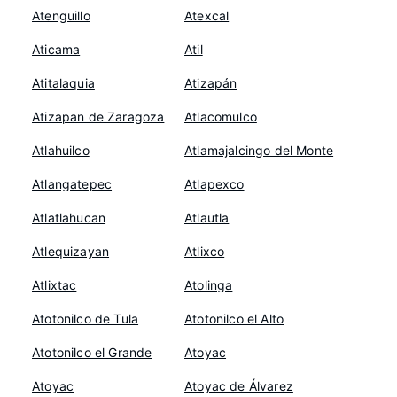
Atenguillo
Atexcal
Aticama
Atil
Atitalaquia
Atizapán
Atizapan de Zaragoza
Atlacomulco
Atlahuilco
Atlamajalcingo del Monte
Atlangatepec
Atlapexco
Atlatlahucan
Atlautla
Atlequizayan
Atlixco
Atlixtac
Atolinga
Atotonilco de Tula
Atotonilco el Alto
Atotonilco el Grande
Atoyac
Atoyac
Atoyac de Álvarez