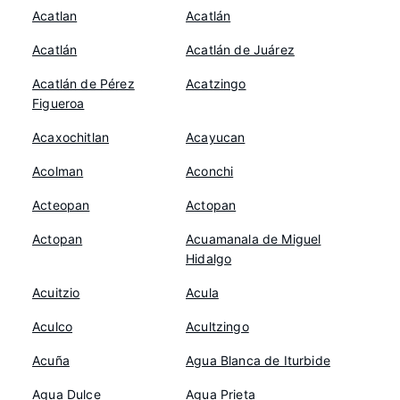
Acatlan
Acatlán
Acatlán
Acatlán de Juárez
Acatlán de Pérez
Acatzingo
Figueroa
Acaxochitlan
Acayucan
Acolman
Aconchi
Acteopan
Actopan
Actopan
Acuamanala de Miguel
Hidalgo
Acuitzio
Acula
Aculco
Acultzingo
Acuña
Agua Blanca de Iturbide
Agua Dulce
Agua Prieta