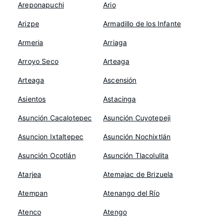
Areponapuchi
Ario
Arizpe
Armadillo de los Infante
Armeria
Arriaga
Arroyo Seco
Arteaga
Arteaga
Ascensión
Asientos
Astacinga
Asunción Cacalotepec
Asunción Cuyotepeji
Asuncion Ixtaltepec
Asunción Nochixtlán
Asunción Ocotlán
Asunción Tlacolulita
Atarjea
Atemajac de Brizuela
Atempan
Atenango del Río
Atenco
Atengo