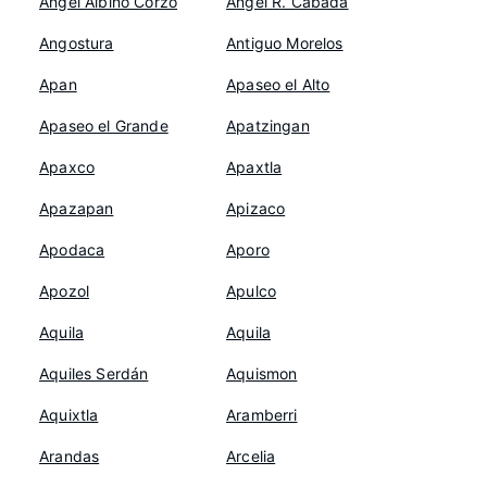
Ángel Albino Corzo
Ángel R. Cabada
Angostura
Antiguo Morelos
Apan
Apaseo el Alto
Apaseo el Grande
Apatzingan
Apaxco
Apaxtla
Apazapan
Apizaco
Apodaca
Aporo
Apozol
Apulco
Aquila
Aquila
Aquiles Serdán
Aquismon
Aquixtla
Aramberri
Arandas
Arcelia