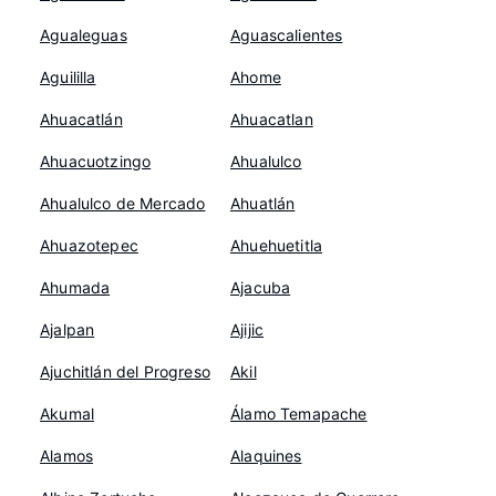
Agualeguas
Aguascalientes
Aguililla
Ahome
Ahuacatlán
Ahuacatlan
Ahuacuotzingo
Ahualulco
Ahualulco de Mercado
Ahuatlán
Ahuazotepec
Ahuehuetitla
Ahumada
Ajacuba
Ajalpan
Ajijic
Ajuchitlán del Progreso
Akil
Akumal
Álamo Temapache
Alamos
Alaquines