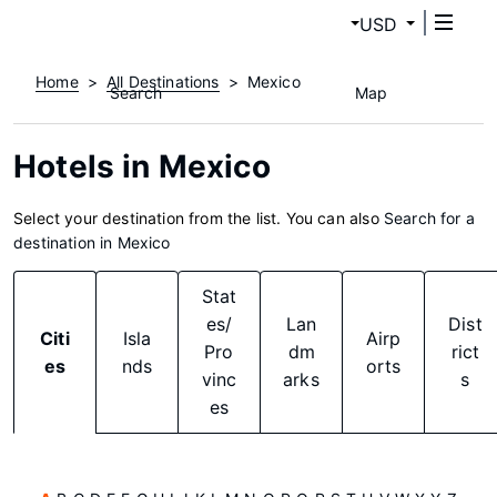
USD
Home
All Destinations
Mexico
Search
Map
Hotels in Mexico
Select your destination from the list. You can also
Search for a
destination in Mexico
Stat
es/
Lan
Dist
Citi
Isla
Airp
Pro
dm
rict
es
nds
orts
vinc
arks
s
es