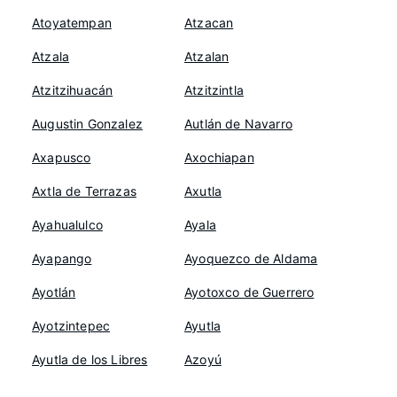
Atoyatempan
Atzacan
Atzala
Atzalan
Atzitzihuacán
Atzitzintla
Augustin Gonzalez
Autlán de Navarro
Axapusco
Axochiapan
Axtla de Terrazas
Axutla
Ayahualulco
Ayala
Ayapango
Ayoquezco de Aldama
Ayotlán
Ayotoxco de Guerrero
Ayotzintepec
Ayutla
Ayutla de los Libres
Azoyú