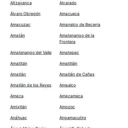
Altzayanca
Alvarado
Álvaro Obregón
Amacueca
Amacuzac
Amanalco de Becerra
Amatán
Amatenango de la
Frontera
Amatenango del Valle
Amatepec
Amatitán
Amatitlán
Amatlán
Amatlán de Cañas
Amatlán de los Reyes
Amealco
Ameca
Amecameca
Amixtlán
Amozoc
Anáhuac
Angamacutiro