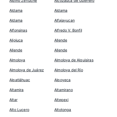
Albino Zertuche
Alcozauca de Guerrero
Aldama
Aldama
Aldama
Alfajayucan
Alfonsinas
Alfredo V. Bonfil
Aljojuca
Allende
Allende
Allende
Almoloya
Almoloya de Alquisiras
Almoloya de Juárez
Almoloya del Río
Alpatláhuac
Alpoyeca
Altamira
Altamirano
Altar
Altepexi
Alto Lucero
Altotonga