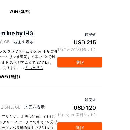
ー
WiFi (無料)
mline by IHG
最安値
, GB
地図を表示
USD 215
1泊ごとの1室料金 / 1泊
ス ダンファームリン by IHGに泊
ームリン修道院まで車で 10 分以
選択
ド スタジアムまで 27.7 km、
にあります。...
もっと見る
WiFi (無料)
最安値
2 8NJ, GB
地図を表示
USD 120
1泊ごとの1室料金 / 1泊
 アダムソン ホテルに宿泊すれば、
クリーフ パークまで車で 15 分以
選択
ィンバラ動物園まで 25.1 km、