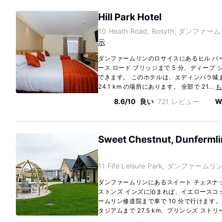
Hill Park Hotel
10 Heath Road, Rosyth, ダンファームリ
示
ダンファームリンのロサイスにあるヒル パ
ース ロード ブリッジまで 5 分、ディープ 
できます。 このホテルは、エディンバラ城まで
24.1 km の場所にあります。 全部で 21...
も
8.6/10
良い
721 レビュー
W
Sweet Chestnut, Dunfermli
11 Fife Leisure Park, ダンファームリン,
ダンファームリンにあるスイート チェスナッ
ストンズ インズに泊まれば、イエロースコッ
ームリン修道院まで車で 10 分で行けます
タジアムまで 27.5 km、プリンシズ ストリートま