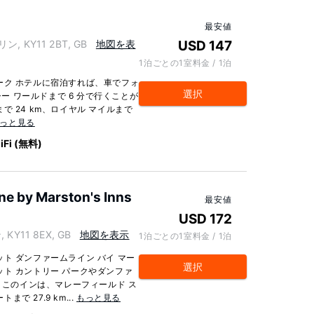
最安値
ン, KY11 2BT, GB
地図を表
USD 147
1泊ごとの1室料金 / 1泊
ーク ホテルに宿泊すれば、車でフォ
選択
シー ワールドまで 6 分で行くことが
 24 km、ロイヤル マイルまで
っと見る
iFi (無料)
ne by Marston's Inns
最安値
USD 172
 KY11 8EX, GB
地図を表示
1泊ごとの1室料金 / 1泊
ト ダンファームライン バイ マー
選択
ト カントリー パークやダンファ
。 このインは、マレーフィールド ス
で 27.9 km...
もっと見る