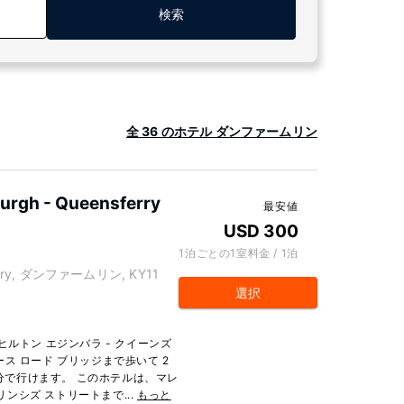
検索
全 36 のホテル ダンファームリン
burgh - Queensferry
最安値
USD 300
1泊ごとの1室料金 / 1泊
sferry, ダンファームリン, KY11
選択
ルトン エジンバラ - クイーンズ
ス ロード ブリッジまで歩いて 2
 分で行けます。 このホテルは、マレ
リンシズ ストリートまで...
もっと