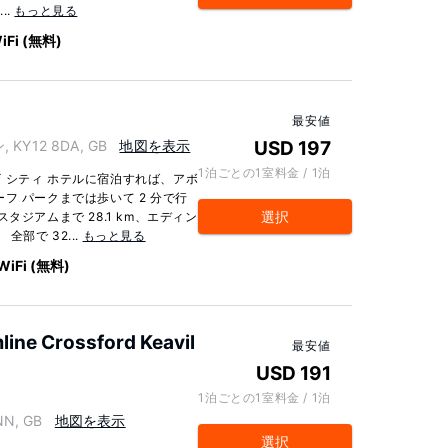
..
もっと見る
iFi (無料)
最安値
 KY12 8DA, GB
地図を表示
USD 197
1泊ごとの1室料金 / 1泊
 シティ ホテルに宿泊すれば、アボ
フ パークまでは歩いて 2 分で行
選択
タジアムまで 28.1 km、エディン
全部で 32...
もっと見る
WiFi (無料)
line Crossford Keavil
最安値
USD 191
1泊ごとの1室料金 / 1泊
N, GB
地図を表示
選択