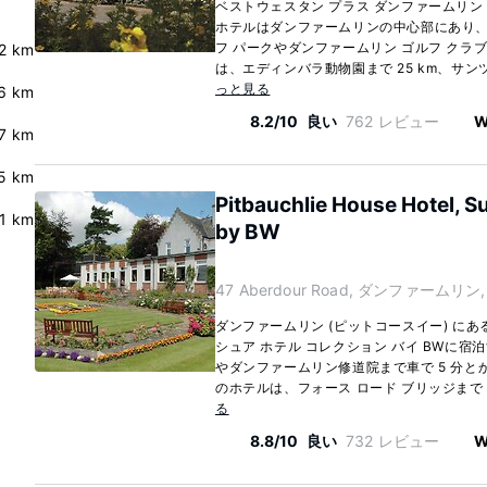
ベストウェスタン プラス ダンファームリン
ホテルはダンファームリンの中心部にあり
フ パークやダンファームリン ゴルフ クラブ
2 km
は、エディンバラ動物園まで 25 km、サンツ
っと見る
6 km
8.2/10
良い
762 レビュー
W
7 km
5 km
Pitbauchlie House Hotel, Su
.1 km
by BW
47 Aberdour Road, ダンファームリン, K
ダンファームリン (ピットコースイー) にあ
シュア ホテル コレクション バイ BWに宿
やダンファームリン修道院まで車で 5 分と
のホテルは、フォース ロード ブリッジまで 7.
る
8.8/10
良い
732 レビュー
W