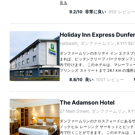
見る
9.2/10
非常に良い
950 レビュ
Holiday Inn Express Dunfer
Halbeath, ダンファームリン, KY11 8DY
ダンファームリンのホリデイ イン エクスプレ
まれば、ピッテンクリーフ パークやダンファ
内で行けます。 このホテルは、マレーフィール
プリンシズ ストリートまで 28.1 km の場所
8.8/10
良い
1001 レビュー
The Adamson Hotel
27 Main Street, ダンファームリン, KY1
ダンファームリンのクロスフォードにあるザ
ノックヒル レーシング サーキットとピッテン
内で行くことができます。 このホテルは、エデ