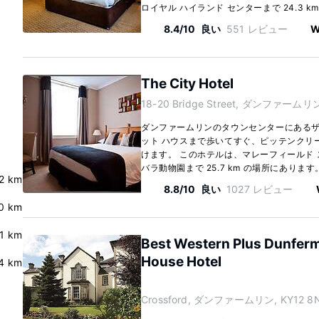
ロイヤル ハイランド センターまで 24.3 km.
8.4/10
良い
551 レビュー
W
The City Hotel
18-20 Bridge Street, ダンファームリン,
ダンファームリンのタウンセンターにあるザ
ット ハウスまで歩いてすぐ、ピッテンクリー
けます。 このホテルは、マレーフィールド ス
バラ動物園まで 25.7 km の場所にあります。 
2 km
8.8/10
良い
1027 レビュー
.0 km
.1 km
Best Western Plus Dunferm
House Hotel
4 km
Crossford, ダンファームリン, KY12 8N