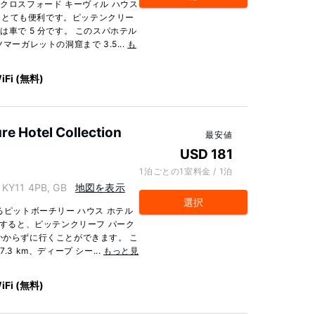
 クロスフォード キーヴィル ハウス
、とても便利です。ピッテンクリー
は車で 5 分です。 このスパホテル
マーガレットの洞窟まで 3.5...
も
iFi (無料)
re Hotel Collection
最安値
USD 181
1泊ごとの1室料金 / 1泊
Y11 4PB, GB
地図を表示
選択
るピットボーチリー ハウス ホテル
泊すると、ピッテンクリーフ パーク
かからずに行くことができます。 こ
3 km、ディープ シー...
もっと見
iFi (無料)