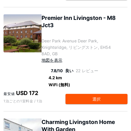
Premier Inn Livingston - M8
Jct3
Deer Park Avenue Deer Park,
Knightsridge, リビングストン, EH54
8AD, GB
地図を表示
7.8/10
良い
22 レビュー
4.2 km
WiFi (無料)
USD 172
最安値
選択
1泊ごとの1室料金 / 1泊
Charming Livingston Home
With Garden