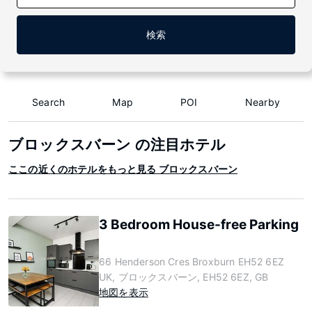
検索
Search
Map
POI
Nearby
ブロックスバーン の注目ホテル
ここの近くのホテルをもっと見る ブロックスバーン
3 Bedroom House-free Parking
66 Henderson Cres Broxburn EH52 6EZ
UK, ブロックスバーン, EH52 6EZ, GB
地図を表示