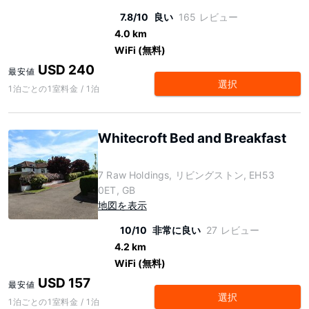
7.8/10
良い
165 レビュー
4.0 km
WiFi (無料)
USD 240
最安値
選択
1泊ごとの1室料金 / 1泊
Whitecroft Bed and Breakfast
7 Raw Holdings, リビングストン, EH53
0ET, GB
地図を表示
10/10
非常に良い
27 レビュー
4.2 km
WiFi (無料)
USD 157
最安値
選択
1泊ごとの1室料金 / 1泊