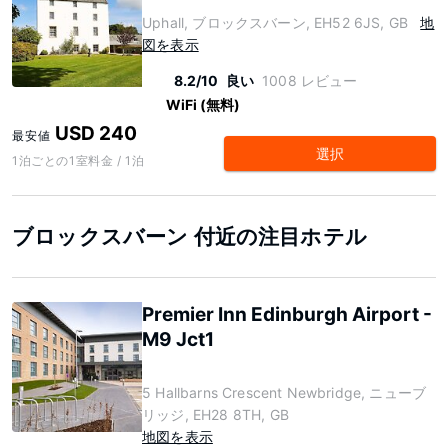
Uphall, ブロックスバーン, EH52 6JS, GB
地
図を表示
8.2/10
良い
1008 レビュー
WiFi (無料)
USD 240
最安値
選択
1泊ごとの1室料金 / 1泊
ブロックスバーン 付近の注目ホテル
Premier Inn Edinburgh Airport -
M9 Jct1
5 Hallbarns Crescent Newbridge, ニューブ
リッジ, EH28 8TH, GB
地図を表示