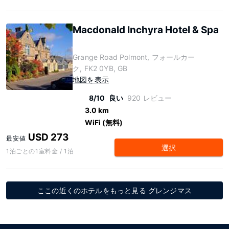
Macdonald Inchyra Hotel & Spa
Grange Road Polmont, フォールカー
ク, FK2 0YB, GB
地図を表示
8/10
良い
920 レビュー
3.0 km
WiFi (無料)
USD 273
最安値
選択
1泊ごとの1室料金 / 1泊
ここの近くのホテルをもっと見る グレンジマス