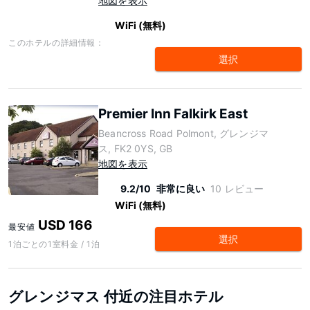
地図を表示
WiFi (無料)
このホテルの詳細情報：
選択
Premier Inn Falkirk East
Beancross Road Polmont, グレンジマ
ス, FK2 0YS, GB
地図を表示
9.2/10
非常に良い
10 レビュー
WiFi (無料)
USD 166
最安値
選択
1泊ごとの1室料金 / 1泊
グレンジマス 付近の注目ホテル