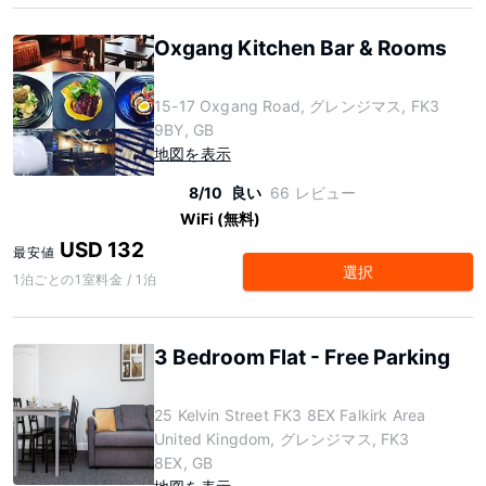
Oxgang Kitchen Bar & Rooms
15-17 Oxgang Road, グレンジマス, FK3
9BY, GB
地図を表示
8/10
良い
66 レビュー
WiFi (無料)
USD 132
最安値
選択
1泊ごとの1室料金 / 1泊
3 Bedroom Flat - Free Parking
25 Kelvin Street FK3 8EX Falkirk Area
United Kingdom, グレンジマス, FK3
8EX, GB