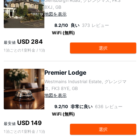
Glensburgh Road, グレンジマス, FK3
8XJ, GB
地図を表示
8.2/10
良い
373 レビュー
WiFi (無料)
USD 284
最安値
選択
1泊ごとの1室料金 / 1泊
Premier Lodge
Westmains Industrial Estate, グレンジマ
ス, FK3 8YE, GB
地図を表示
9.2/10
非常に良い
636 レビュー
WiFi (無料)
USD 149
最安値
選択
1泊ごとの1室料金 / 1泊