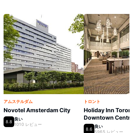
アムステルダム
トロント
Novotel Amsterdam City
Holiday Inn Toron
Downtown Centre
良い
8.8
1010 レビュー
良い
8.6
5965 レビュー