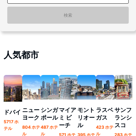
検索
人気都市
ニュー
シンガ
マイア
モント
ラスベ
サンフ
ドバイ
ヨーク
ポール
ミ ビ
リオー
ガス
ランシ
1
5717 ホ
ーチ
ル
スコ
804 ホテ
487 ホテ
423 ホテ
テル
ル
ル
ル
571 ホテ
395 ホテ
283 ホテ