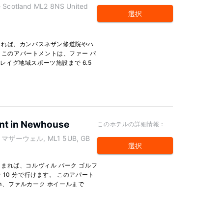
re Scotland ML2 8NS United
選択
まれば、カンバスネザン修道院やハ
。 このアパートメントは、ファー パ
クレイグ地域スポーツ施設まで 6.5
ent in Newhouse
このホテルの詳細情報：
oad, マザーウェル, ML1 5UB, GB
選択
まれば、コルヴィル パーク ゴルフ
10 分で行けます。 このアパート
km、ファルカーク ホイールまで