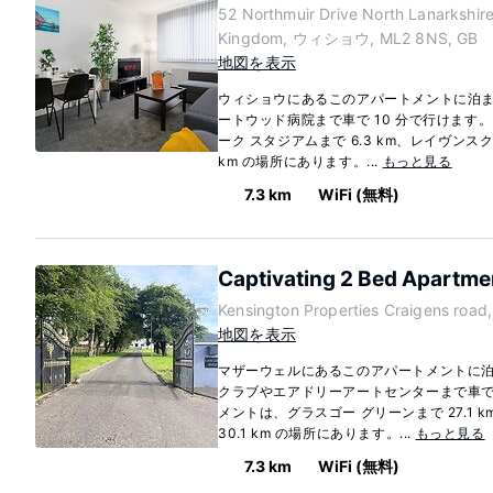
52 Northmuir Drive North Lanarkshi
Kingdom, ウィショウ, ML2 8NS, GB
地図を表示
ウィショウにあるこのアパートメントに泊
ートウッド病院まで車で 10 分で行けます
ーク スタジアムまで 6.3 km、レイヴンス
km の場所にあります。...
もっと見る
7.3 km
WiFi (無料)
Captivating 2 Bed Apartm
Kensington Properties Craigens r
地図を表示
マザーウェルにあるこのアパートメントに泊
クラブやエアドリーアートセンターまで車で 
メントは、グラスゴー グリーンまで 27.1 
30.1 km の場所にあります。...
もっと見る
7.3 km
WiFi (無料)