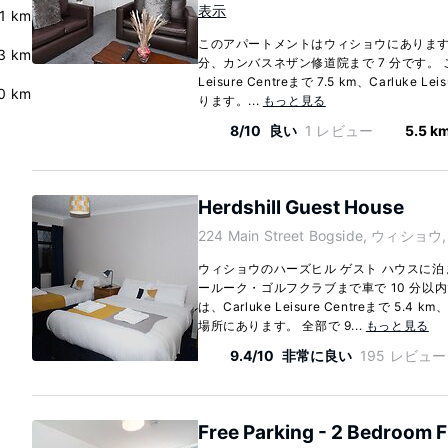
表示
.1 km
このアパートメントはウィショウにあります
3 km
分、カンバスネザン修道院まで 7 分です。 こ
Leisure Centreまで 7.5 km、Carluke L
0 km
ります。...
もっと見る
8/10
良い
1 レビュー
5.5 k
Herdshill Guest House
224 Main Street Bogside, ウィショウ,
ウィショウのハーズヒル ゲスト ハウスに
ールーク・ゴルフクラブまで車で 10 分以
は、Carluke Leisure Centreまで 5.4
場所にあります。 全部で 9...
もっと見る
9.4/10
非常に良い
195 レビュー
Free Parking - 2 Bedroom F