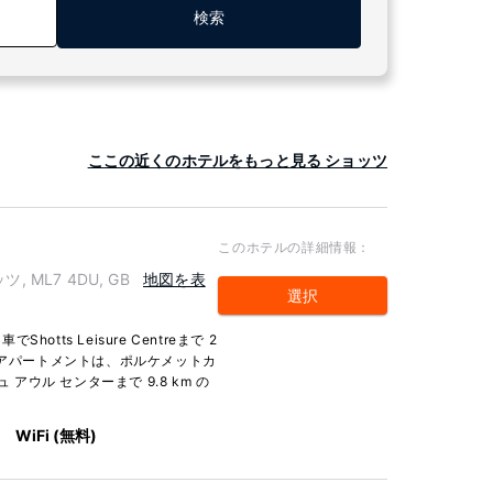
検索
ここの近くのホテルをもっと見る ショッツ
このホテルの詳細情報：
ッツ, ML7 4DU, GB
地図を表
選択
ts Leisure Centreまで 2
のアパートメントは、ポルケメットカ
 アウル センターまで 9.8 km の
WiFi (無料)