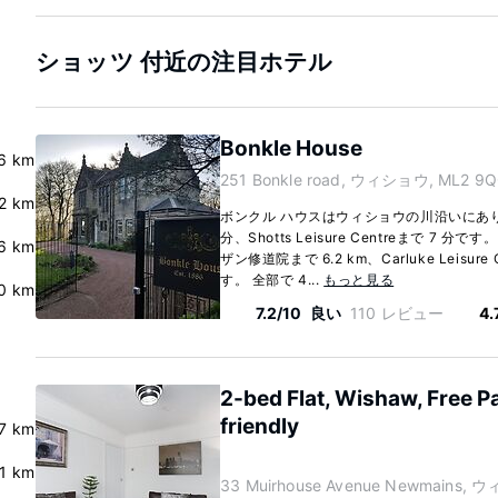
ショッツ 付近の注目ホテル
Bonkle House
6 km
251 Bonkle road, ウィショウ, ML2 9Q
.2 km
ボンクル ハウスはウィショウの川沿いにあ
分、Shotts Leisure Centreまで 7
6 km
ザン修道院まで 6.2 km、Carluke Leisur
す。 全部で 4...
もっと見る
0 km
7.2/10
良い
110 レビュー
4.
2-bed Flat, Wishaw, Free P
friendly
.7 km
.1 km
33 Muirhouse Avenue Newmains, 