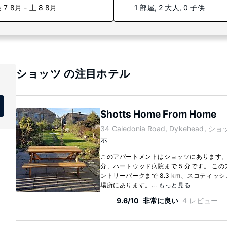
 7 8月 - 土 8 8月
1 部屋, 2 大人, 0 子供
ショッツ の注目ホテル
Shotts Home From Home
34 Caledonia Road, Dykehead, ショ
示
このアパートメントはショッツにあります。車でShot
分、ハートウッド病院まで 5 分です。 こ
ントリーパークまで 8.3 km、スコティッシュ
場所にあります。...
もっと見る
9.6/10
非常に良い
4 レビュー