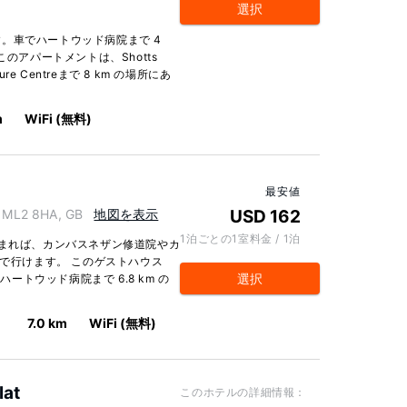
選択
。車でハートウッド病院まで 4
のアパートメントは、Shotts
eisure Centreまで 8 km の場所にあ
m
WiFi (無料)
最安値
 ML2 8HA, GB
地図を表示
USD 162
1泊ごとの1室料金 / 1泊
泊まれば、カンバスネザン修道院やカ
内で行けます。 このゲストハウス
選択
 km、ハートウッド病院まで 6.8 km の
7.0 km
WiFi (無料)
lat
このホテルの詳細情報：