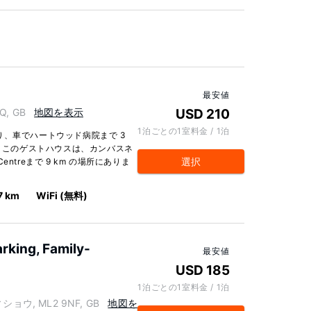
最安値
Q, GB
地図を表示
USD 210
1泊ごとの1室料金 / 1泊
り、車でハートウッド病院まで 3
 分です。 このゲストハウスは、カンバスネ
選択
e Centreまで 9 km の場所にありま
7 km
WiFi (無料)
arking, Family-
最安値
USD 185
1泊ごとの1室料金 / 1泊
ウィショウ, ML2 9NF, GB
地図を