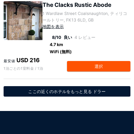
The Clacks Rustic Abode
1 Wardlaw Street Coalsnaughton, ティリコ
ールトリー, FK13 6LD, GB
地図を表示
8/10
良い
4 レビュー
4.7 km
WiFi (無料)
USD 216
最安値
選択
1泊ごとの1室料金 / 1泊
ここの近くのホテルをもっと見る ドラー