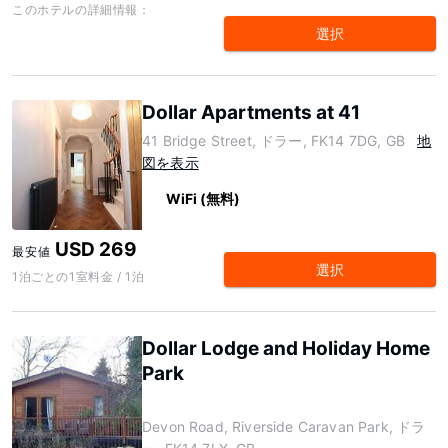
このホテルの詳細情報：
選択
Dollar Apartments at 41
41 Bridge Street, ドラー, FK14 7DG, GB
地
図を表示
WiFi (無料)
USD 269
最安値
選択
1泊ごとの1室料金 / 1泊
Dollar Lodge and Holiday Home
Park
Devon Road, Riverside Caravan Park, ドラ