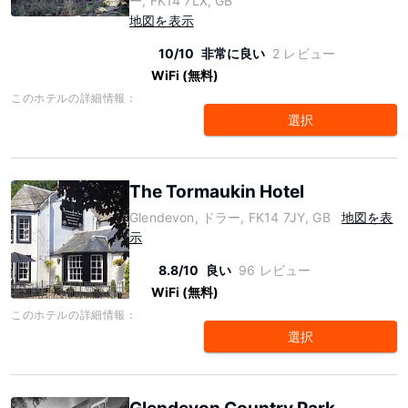
ー, FK14 7LX, GB
地図を表示
10/10
非常に良い
2 レビュー
WiFi (無料)
このホテルの詳細情報：
選択
The Tormaukin Hotel
Glendevon, ドラー, FK14 7JY, GB
地図を表
示
8.8/10
良い
96 レビュー
WiFi (無料)
このホテルの詳細情報：
選択