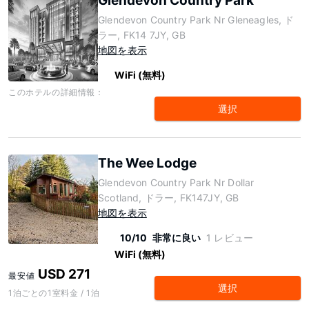
Glendevon Country Park
Glendevon Country Park Nr Gleneagles, ド
ラー, FK14 7JY, GB
地図を表示
WiFi (無料)
このホテルの詳細情報：
選択
The Wee Lodge
Glendevon Country Park Nr Dollar
Scotland, ドラー, FK147JY, GB
地図を表示
10/10
非常に良い
1 レビュー
WiFi (無料)
USD 271
最安値
選択
1泊ごとの1室料金 / 1泊