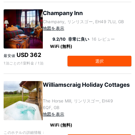
Champany Inn
Champany, リンリスゴー, EH49 7LU, GB
地図を表示
9.2/10
非常に良い
16 レビュー
WiFi (無料)
USD 362
最安値
選択
1泊ごとの1室料金 / 1泊
Williamscraig Holiday Cottages
The Horse Mill, リンリスゴー, EH49
6QF, GB
地図を表示
WiFi (無料)
このホテルの詳細情報：