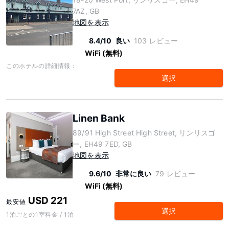
7AZ, GB
地図を表示
8.4/10
良い
103 レビュー
WiFi (無料)
このホテルの詳細情報：
選択
Linen Bank
89/91 High Street High Street, リンリスゴ
ー, EH49 7ED, GB
地図を表示
9.6/10
非常に良い
79 レビュー
WiFi (無料)
USD 221
最安値
選択
1泊ごとの1室料金 / 1泊