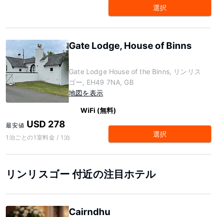
選択
Gate Lodge, House of Binns
Gate Lodge House of the Binns, リンリス
ゴー, EH49 7NA, GB
地図を表示
WiFi (無料)
USD 278
最安値
選択
1泊ごとの1室料金 / 1泊
リンリスゴー 付近の注目ホテル
Cairndhu