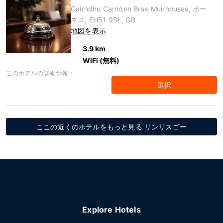
Cairndhu Carriden Brae Muirhouses, ボー
ネス, EH51 9SL, GB
地図を表示
3.9 km
WiFi (無料)
このホテルの詳細情報：
選択
ここの近くのホテルをもっと見る リンリスゴー
Explore Hotels