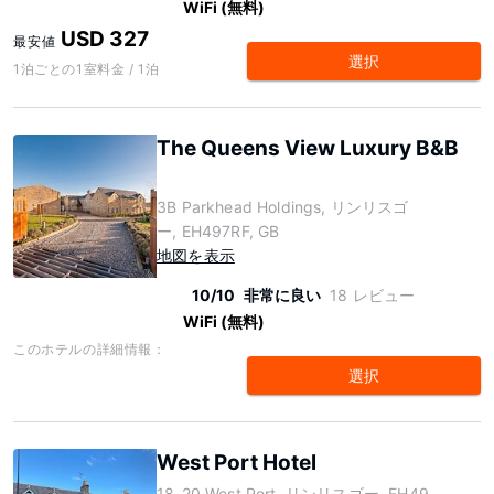
WiFi (無料)
USD 327
最安値
選択
1泊ごとの1室料金 / 1泊
The Queens View Luxury B&B
3B Parkhead Holdings, リンリスゴ
ー, EH497RF, GB
地図を表示
10/10
非常に良い
18 レビュー
WiFi (無料)
このホテルの詳細情報：
選択
West Port Hotel
18-20 West Port, リンリスゴー, EH49