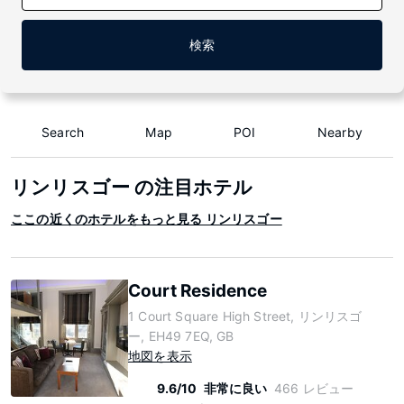
検索
Search
Map
POI
Nearby
リンリスゴー の注目ホテル
ここの近くのホテルをもっと見る リンリスゴー
Court Residence
1 Court Square High Street, リンリスゴ
ー, EH49 7EQ, GB
地図を表示
9.6/10
非常に良い
466 レビュー