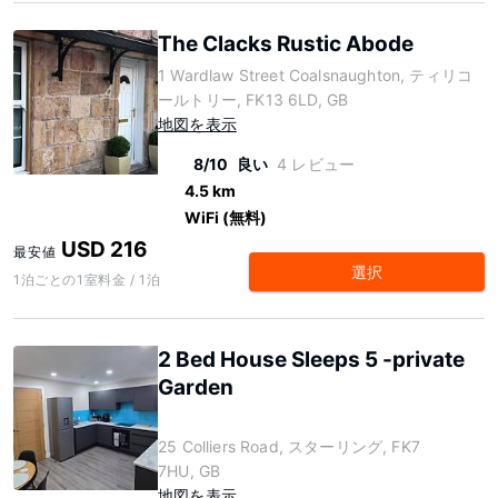
The Clacks Rustic Abode
1 Wardlaw Street Coalsnaughton, ティリコ
ールトリー, FK13 6LD, GB
地図を表示
8/10
良い
4 レビュー
4.5 km
WiFi (無料)
USD 216
最安値
選択
1泊ごとの1室料金 / 1泊
2 Bed House Sleeps 5 -private
Garden
25 Colliers Road, スターリング, FK7
7HU, GB
地図を表示