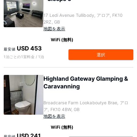
17 Ledi Avenue Tullibody, アロア, FK10
2RZ, GB
地図を表示
WiFi (無料)
USD 453
最安値
選択
1泊ごとの1室料金 / 1泊
Highland Gateway Glamping &
Caravanning
Broadcarse Farm Lookaboutye Brae, アロ
ア, FK10 4BW, GB
地図を表示
WiFi (無料)
USD 241
最安値