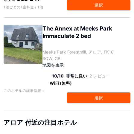
選択
1泊ごとの1室料金 / 1泊
The Annex at Meeks Park
Immaculate 2 bed
Meeks Park Forestmill, アロア, FK10
3QW, GB
地図を表示
10/10
非常に良い
2 レビュー
WiFi (無料)
このホテルの詳細情報：
選択
アロア 付近の注目ホテル