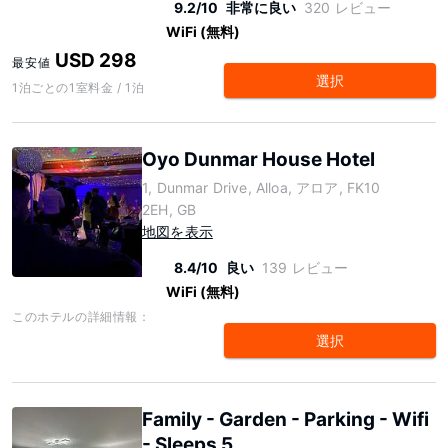
9.2/10
非常に良い
320 レビュー
WiFi (無料)
USD 298
最安値
選択
1泊ごとの1室料金 / 1泊
Oyo Dunmar House Hotel
1, Dunmar Drive, Alloa, アロア, FK10
2EH, GB
地図を表示
8.4/10
良い
139 レビュー
WiFi (無料)
このホテルの詳細情報：
選択
Family - Garden - Parking - Wifi
- Sleeps 5