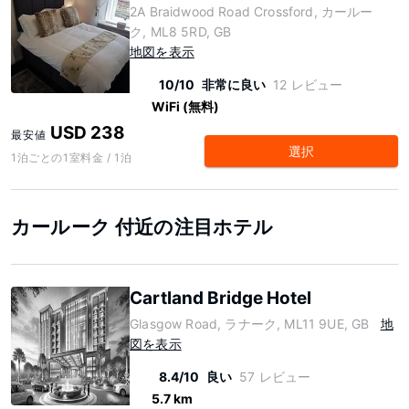
2A Braidwood Road Crossford, カールー
ク, ML8 5RD, GB
地図を表示
10/10
非常に良い
12 レビュー
WiFi (無料)
USD 238
最安値
選択
1泊ごとの1室料金 / 1泊
カールーク 付近の注目ホテル
Cartland Bridge Hotel
Glasgow Road, ラナーク, ML11 9UE, GB
地
図を表示
8.4/10
良い
57 レビュー
5.7 km