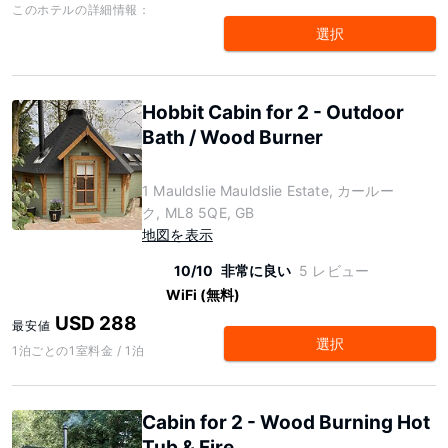
このホテルの詳細情報：
選択
Hobbit Cabin for 2 - Outdoor
Bath / Wood Burner
1 Mauldslie Mauldslie Estate, カールー
ク, ML8 5QE, GB
地図を表示
10/10
非常に良い
5 レビュー
WiFi (無料)
USD 288
最安値
選択
1泊ごとの1室料金 / 1泊
Cabin for 2 - Wood Burning Hot
Tub & Fire