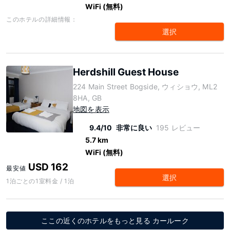
WiFi (無料)
このホテルの詳細情報：
選択
Herdshill Guest House
224 Main Street Bogside, ウィショウ, ML2
8HA, GB
地図を表示
9.4/10
非常に良い
195 レビュー
5.7 km
WiFi (無料)
USD 162
最安値
選択
1泊ごとの1室料金 / 1泊
ここの近くのホテルをもっと見る カールーク