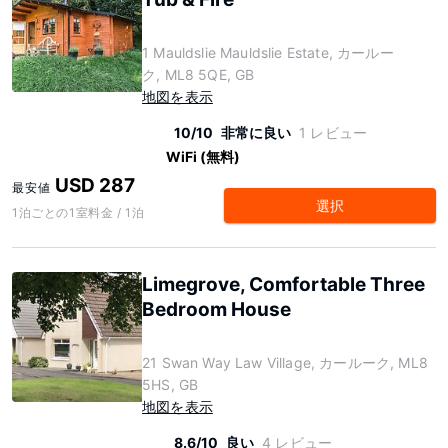
1 Mauldslie Mauldslie Estate, カールー
ク, ML8 5QE, GB
地図を表示
10/10
非常に良い
1 レビュー
WiFi (無料)
USD 287
最安値
選択
1泊ごとの1室料金 / 1泊
Limegrove, Comfortable Three
Bedroom House
21 Swan Way Law Village, カールーク, ML8
5HS, GB
地図を表示
8.6/10
良い
4 レビュー