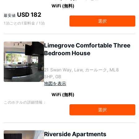
WiFi (無料)
USD 182
最安値
選択
1泊ごとの1室料金 / 1泊
Limegrove Comfortable Three
Bedroom House
21 Swan Way, Law, カールーク, ML8
5HP, GB
地図を表示
WiFi (無料)
このホテルの詳細情報：
選択
Riverside Apartments