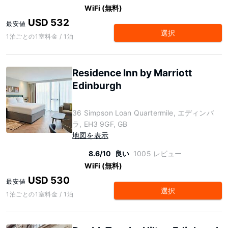
WiFi (無料)
USD 532
最安値
選択
1泊ごとの1室料金 / 1泊
Residence Inn by Marriott
Edinburgh
36 Simpson Loan Quartermile, エディンバ
ラ, EH3 9GF, GB
地図を表示
8.6/10
良い
1005 レビュー
WiFi (無料)
USD 530
最安値
選択
1泊ごとの1室料金 / 1泊