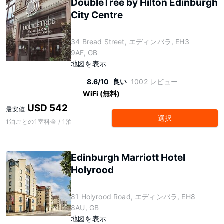
DoubleTree by Hilton Edinburgh
City Centre
34 Bread Street, エディンバラ, EH3
9AF, GB
地図を表示
8.6/10
良い
1002 レビュー
WiFi (無料)
USD 542
最安値
選択
1泊ごとの1室料金 / 1泊
Edinburgh Marriott Hotel
Holyrood
81 Holyrood Road, エディンバラ, EH8
8AU, GB
地図を表示