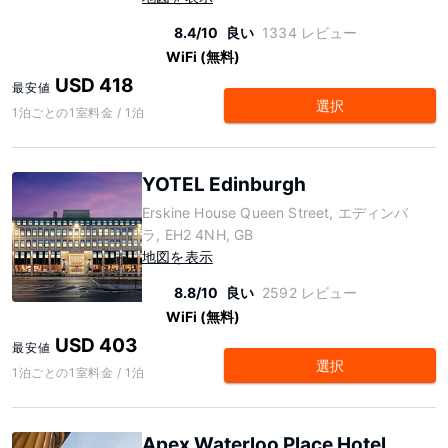
8.4/10
良い
1334 レビュー
WiFi (無料)
USD 418
最安値
選択
1泊ごとの1室料金 / 1泊
YOTEL Edinburgh
Erskine House Queen Street, エディンバ
ラ, EH2 4NH, GB
地図を表示
8.8/10
良い
2592 レビュー
WiFi (無料)
USD 403
最安値
選択
1泊ごとの1室料金 / 1泊
Apex Waterloo Place Hotel