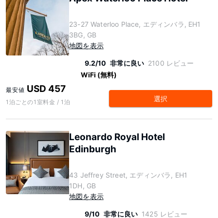
23-27 Waterloo Place, エディンバラ, EH1
3BG, GB
地図を表示
9.2/10
非常に良い
2100 レビュー
WiFi (無料)
USD 457
最安値
選択
1泊ごとの1室料金 / 1泊
Leonardo Royal Hotel
Edinburgh
43 Jeffrey Street, エディンバラ, EH1
1DH, GB
地図を表示
9/10
非常に良い
1425 レビュー