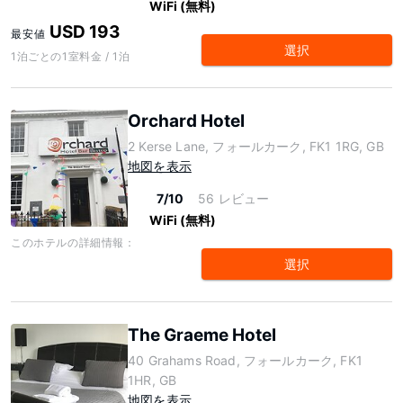
WiFi (無料)
USD 193
最安値
選択
1泊ごとの1室料金 / 1泊
Orchard Hotel
2 Kerse Lane, フォールカーク, FK1 1RG, GB
地図を表示
7/10
56 レビュー
WiFi (無料)
このホテルの詳細情報：
選択
The Graeme Hotel
40 Grahams Road, フォールカーク, FK1
1HR, GB
地図を表示