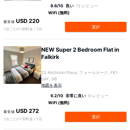
8.6/10
良い
12 レビュー
WiFi (無料)
USD 220
最安値
選択
1泊ごとの1室料金 / 1泊
NEW Super 2 Bedroom Flat in
Falkirk
23 Aitchison Place, フォールカーク, FK1
5AY, GB
地図を表示
9.2/10
非常に良い
9 レビュー
WiFi (無料)
USD 272
最安値
選択
1泊ごとの1室料金 / 1泊