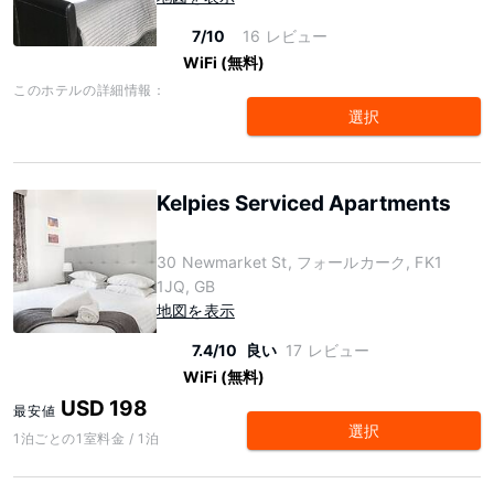
7/10
16 レビュー
WiFi (無料)
このホテルの詳細情報：
選択
Kelpies Serviced Apartments
30 Newmarket St, フォールカーク, FK1
1JQ, GB
地図を表示
7.4/10
良い
17 レビュー
WiFi (無料)
USD 198
最安値
選択
1泊ごとの1室料金 / 1泊