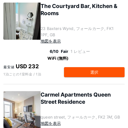
The Courtyard Bar, Kitchen &
Rooms
23 Baxters Wynd, フォールカーク, FK1
1PF, GB
地図を表示
6/10
Fair
1 レビュー
WiFi (無料)
USD 232
最安値
選択
1泊ごとの1室料金 / 1泊
Carmel Apartments Queen
Street Residence
queen street, フォールカーク, FK2 7Af, GB
地図を表示