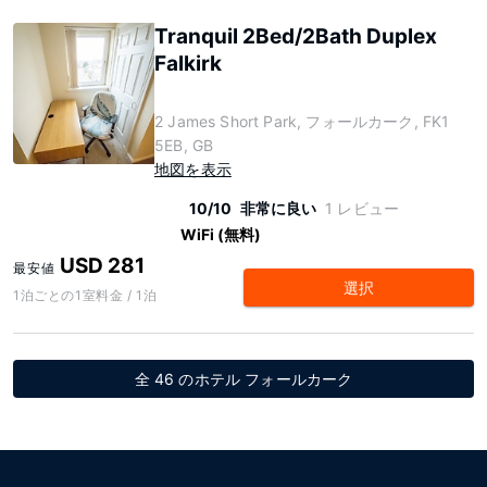
Tranquil 2Bed/2Bath Duplex
Falkirk
2 James Short Park, フォールカーク, FK1
5EB, GB
地図を表示
10/10
非常に良い
1 レビュー
WiFi (無料)
USD 281
最安値
選択
1泊ごとの1室料金 / 1泊
全 46 のホテル フォールカーク