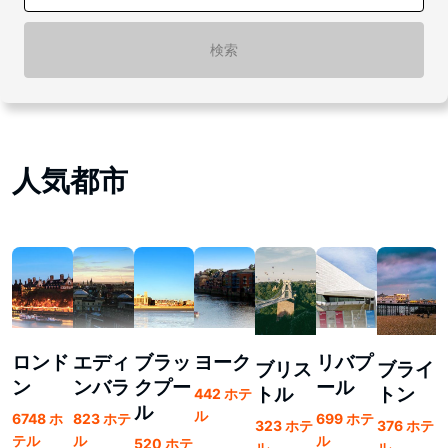
検索
人気都市
ロンド
エディ
ブラッ
ヨーク
リバプ
ブリス
ブライ
ン
ンバラ
クプー
ール
トル
トン
442 ホテ
ル
ル
6748 ホ
823 ホテ
699 ホテ
6
323 ホテ
376 ホテ
テル
ル
ル
520 ホテ
ル
ル