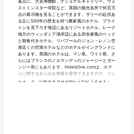
基点に、大英博物館、ナショナルギャラリー、ウェ
ストミンスター寺院など、英国の観光名所で何百万
点の展示物を見ることができます。サリーの起伏あ
る丘に500年の歴史を持つ農家風のホテル、ブライ
トンを見下ろす海辺にあるリゾートホテル、レーク
地方のウィンダミア湖岸辺にある田舎家風のベッド
と朝食付きホテル、リバプールのジョン・レノン空
港近くの空港ホテルなどのホテルがイングランドに
あります。英国のホテルは、マン島、ワイト島、さ
らにはフランスのノルマンディのジャージーとガー
ンジー島にもあります。HotelsOne.comは、ホテ
ルに関するあらゆる情報を提供できますので、コン
ピューターの前を立ち去る前に予約ができます。