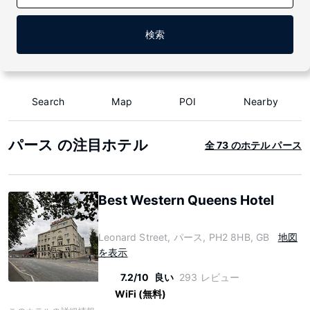
検索
Search
Map
POI
Nearby
パース の注目ホテル
全 73 のホテル パース
Best Western Queens Hotel
Leonard Street, パース, PH2 8HB, GB
地図
を表示
7.2/10
良い
293 レビュー
WiFi (無料)