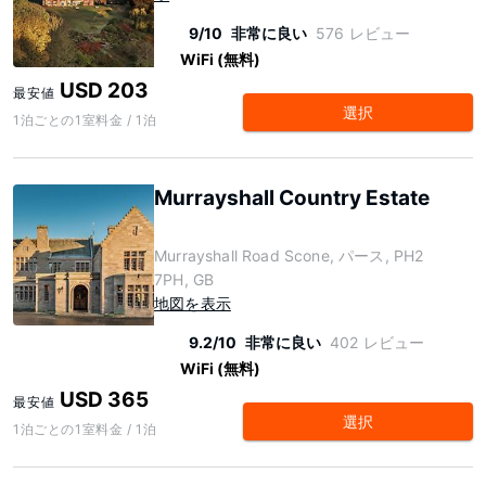
9/10
非常に良い
576 レビュー
WiFi (無料)
USD 203
最安値
選択
1泊ごとの1室料金 / 1泊
Murrayshall Country Estate
Murrayshall Road Scone, パース, PH2
7PH, GB
地図を表示
9.2/10
非常に良い
402 レビュー
WiFi (無料)
USD 365
最安値
選択
1泊ごとの1室料金 / 1泊