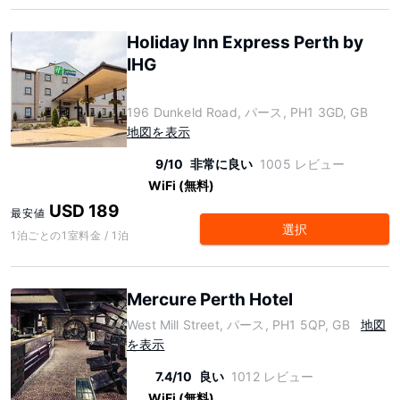
Holiday Inn Express Perth by
IHG
196 Dunkeld Road, パース, PH1 3GD, GB
地図を表示
9/10
非常に良い
1005 レビュー
WiFi (無料)
USD 189
最安値
選択
1泊ごとの1室料金 / 1泊
Mercure Perth Hotel
West Mill Street, パース, PH1 5QP, GB
地図
を表示
7.4/10
良い
1012 レビュー
WiFi (無料)