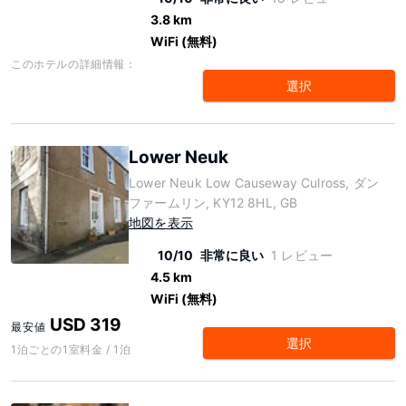
3.8 km
WiFi (無料)
このホテルの詳細情報：
選択
Lower Neuk
Lower Neuk Low Causeway Culross, ダン
ファームリン, KY12 8HL, GB
地図を表示
10/10
非常に良い
1 レビュー
4.5 km
WiFi (無料)
USD 319
最安値
選択
1泊ごとの1室料金 / 1泊