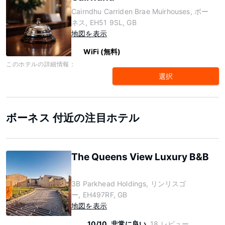
Cairndhu Carriden Brae Muirhouses, ボー
ネス, EH51 9SL, GB
地図を表示
WiFi (無料)
このホテルの詳細情報：
選択
ボーネス 付近の注目ホテル
The Queens View Luxury B&B
3B Parkhead Holdings, リンリスゴ
ー, EH497RF, GB
地図を表示
10/10
非常に良い
18 レビュー