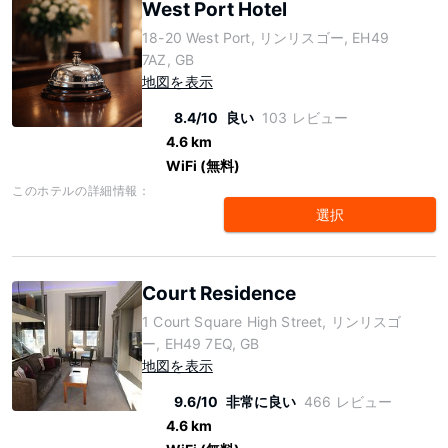
West Port Hotel
18-20 West Port, リンリスゴー, EH49
7AZ, GB
地図を表示
8.4/10
良い
103 レビュー
4.6 km
WiFi (無料)
このホテルの詳細情報：
選択
Court Residence
1 Court Square High Street, リンリスゴ
ー, EH49 7EQ, GB
地図を表示
9.6/10
非常に良い
466 レビュー
4.6 km