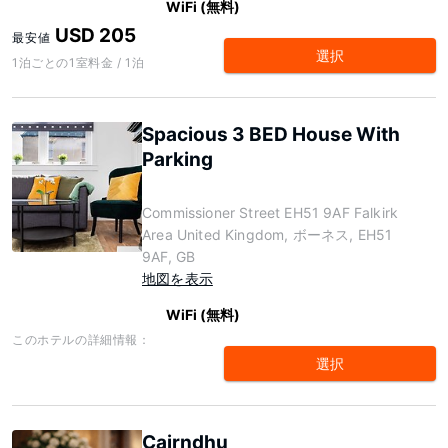
WiFi (無料)
USD 205
最安値
選択
1泊ごとの1室料金 / 1泊
Spacious 3 BED House With
Parking
Commissioner Street EH51 9AF Falkirk
Area United Kingdom, ボーネス, EH51
9AF, GB
地図を表示
WiFi (無料)
このホテルの詳細情報：
選択
Cairndhu