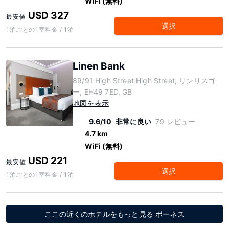
WiFi (無料)
USD 327
最安値
選択
1泊ごとの1室料金 / 1泊
Linen Bank
89/91 High Street High Street, リンリスゴ
ー, EH49 7ED, GB
地図を表示
9.6/10
非常に良い
79 レビュー
4.7 km
WiFi (無料)
USD 221
最安値
選択
1泊ごとの1室料金 / 1泊
ここの近くのホテルをもっと見る ボーネス