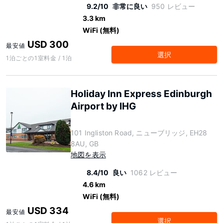
9.2/10
非常に良い
950 レビュー
3.3 km
WiFi (無料)
USD 300
最安値
選択
1泊ごとの1室料金 / 1泊
Holiday Inn Express Edinburgh
Airport by IHG
101 Ingliston Road, ニューブリッジ, EH28
8AU, GB
地図を表示
8.4/10
良い
1062 レビュー
4.6 km
WiFi (無料)
USD 334
最安値
選択