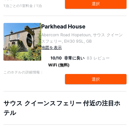
選択
1泊ごとの1室料金 / 1泊
Parkhead House
Abercorn Road Hopetoun, サウス クイーン
スフェリー, EH30 9SL, GB
地図を表示
10/10
非常に良い
83 レビュー
WiFi (無料)
このホテルの詳細情報：
選択
サウス クイーンスフェリー 付近の注目ホ
テル