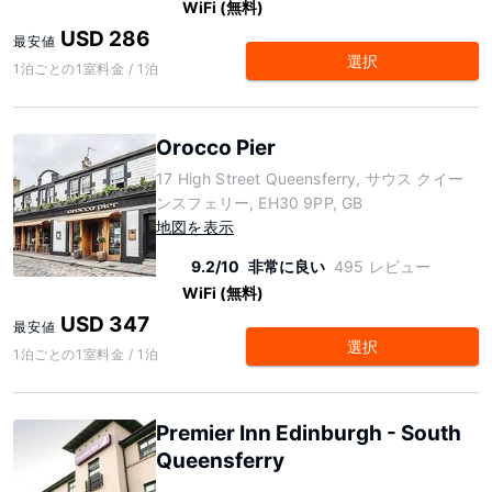
WiFi (無料)
USD 286
最安値
選択
1泊ごとの1室料金 / 1泊
Orocco Pier
17 High Street Queensferry, サウス クイー
ンスフェリー, EH30 9PP, GB
地図を表示
9.2/10
非常に良い
495 レビュー
WiFi (無料)
USD 347
最安値
選択
1泊ごとの1室料金 / 1泊
Premier Inn Edinburgh - South
Queensferry