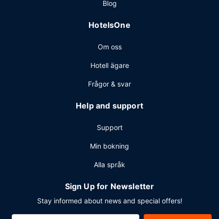
Blog
Planerar du ett event i Salt Lake City? På detta hotell finns
det event- och konferensutrymmen på upp till 186
HotelsOne
kvadratmeter, däribland konferensrum och 4 mötesrum.
Om oss
Hotell ägare
Frågor & svar
Help and support
Support
Min bokning
Alla språk
Sign Up for Newsletter
Stay informed about news and special offers!