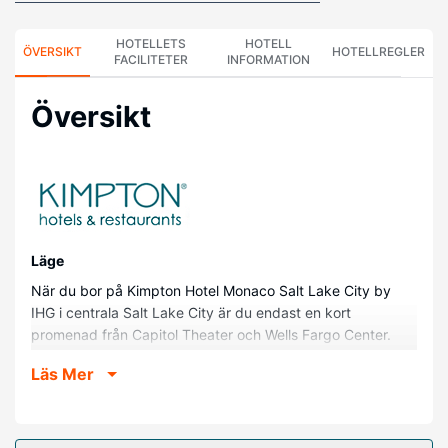
HOTELLETS
HOTELL
ÖVERSIKT
HOTELLREGLER
FACILITETER
INFORMATION
Översikt
Läge
När du bor på Kimpton Hotel Monaco Salt Lake City by
IHG i centrala Salt Lake City är du endast en kort
promenad från Capitol Theater och Wells Fargo Center.
Detta hotell ligger 0,2 km från Eccles Theater och 0,6 km
Läs Mer
från Temple Square.
Hotellrum
Känn dig som hemma i ett av de 225 rummen med