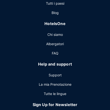
Tutti i paesi
bar/lounge davvero fantastico. La colazione completa è
disponibile a pagamento tutti i giorni dalle ore 07:00 alle
Blog
ore 11:00.
Altre attrattive
HotelsOne
Potrai usufruire di check-out veloce, un pratico servizio di
Chi siamo
lavanderia e lavaggio a secco e una reception aperta 24
ore su 24. Stai pianificando un evento a Salt Lake City?
Albergatori
Presso un hotel avrai a disposizione 186 metri quadrati di
spazio con un'area per conferenze e 4 sale riunioni.
FAQ
Help and support
Support
La mia Prenotazione
Tutte le lingue
Sign Up for Newsletter