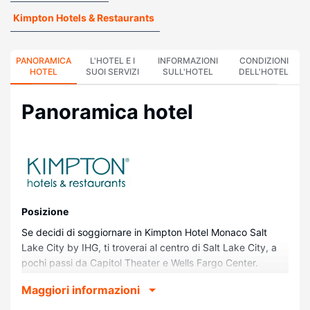
Kimpton Hotels & Restaurants
PANORAMICA
L'HOTEL E I
INFORMAZIONI
CONDIZIONI
HOTEL
SUOI SERVIZI
SULL'HOTEL
DELL'HOTEL
Panoramica hotel
Posizione
Se decidi di soggiornare in Kimpton Hotel Monaco Salt
Lake City by IHG, ti troverai al centro di Salt Lake City, a
pochi passi da Capitol Theater e Wells Fargo Center.
Questo hotel si trova a 0,2 km da Teatro Eccles e 0,6 km
Maggiori informazioni
da Temple Square.