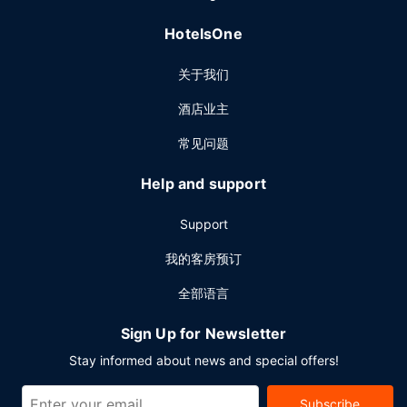
HotelsOne
关于我们
酒店业主
常见问题
Help and support
Support
我的客房预订
全部语言
Sign Up for Newsletter
Stay informed about news and special offers!
Subscribe