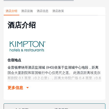
酒店介绍
酒店设施
酒店信息
酒店政策
酒店介绍
住宿地点
金普顿摩纳哥酒店盐湖城 (IHG)坐落于盐湖城中心地段，距离
国会大厦剧院和富国银行中心仅咫尺之遥。 此酒店距离埃克尔
斯剧院 0.1 英里（0.2 公里），距离大寺院广场 0.4 英里（0.6
公里）。
更多信息
客房
有 225 间客房提供迷你吧和平板电视；您定能在旅途中找到家
的舒适。您的加厚层卧床备有羽绒被和意大利 Frette 床单。提
供免费无线网络，方便您与朋友保持联系；卫星频道可满足您