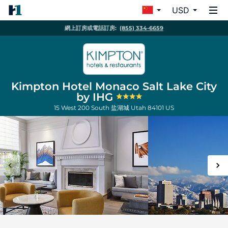
USD
網上訂房或電話訂房:
(855) 334-6659
Kimpton Hotel Monaco Salt Lake City
by IHG
15 West 200 South
盐湖城
Utah
84101
US