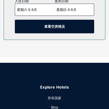
入住日期:
退房日期:
的娱乐需求。私人浴室提供名牌洗护用品和吹风机。
星期六 8 8月
星期日 9 8月
物业设施
您可利用免费 WiFi、礼宾服务和婚庆服务等便利服务和设施。
此酒店的其他特色包括大堂壁炉、舞厅和自行车停放区。
查看空房情况
餐厅
您可以到酒店的Bambara餐厅享用美味的午餐和晚餐；也可以
待在房间里，享受部分时段客房送餐服务。在忙碌的一天后，
不妨去酒吧/酒廊轻松一下。每天 07:00 至 11:00 提供收费的
全套早餐。
其他设施
特色服务/设施包括快速退房、干洗/洗衣服务和24 小时前台服
务。计划在盐湖城举办活动？这家酒店拥有 186 平方米
（2000 平方英尺）的空间，包括会议场地和4 间会议室。
Explore Hotels
所有国家
Blog