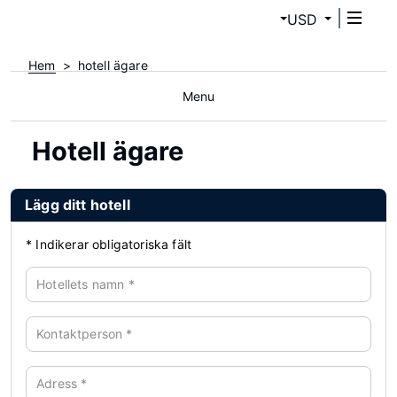
USD
Hem
hotell ägare
Menu
Hotell ägare
Lägg ditt hotell
*
Indikerar obligatoriska fält
Hotellets namn
*
Kontaktperson
*
Adress
*