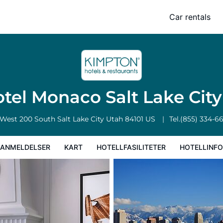
e City by IHG
Car rentals
rt
Hotellfasiliteter
Hotellinformasjon
Hotellregler
tel Monaco Salt Lake Cit
 West 200 South
Salt Lake City
Utah
84101
US
Tel.
(855) 334-6
EANMELDELSER
KART
HOTELLFASILITETER
HOTELLINF