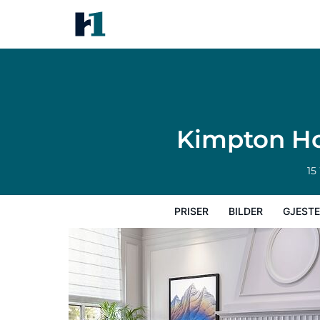
Kimpton Hotel Monaco Salt Lak
Priser
Bilder
Gjesteanmeldelser
Ka
Kimpton Ho
15
PRISER
BILDER
GJEST