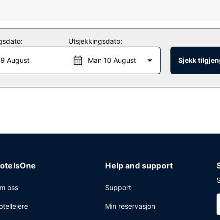
dert), concierge-tjenester og bryllupstjenester. Dette hotellet har dess
gsdato:
Utsjekkingsdato:
 restaurant, Bambara, eller bli på rommet og benytt deg av romservic
s daglig fra kl. 07.00 til kl. 11.00 mot et tillegg.
 9 August
Man 10 August
Sjekk tilgje
ing, renseri-/vaskeritjenester og en døgnåpen resepsjon. Planlegger d
anserom på opp til 186 kvadratmeter, blant annet konferanserom og 4
otelsOne
Help and support
S
m oss
Support
otelleiere
Min reservasjon