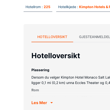
Hotellrom :
225
Hotellkjede :
Kimpton Hotels & 
HOTELLOVERSIKT
GJESTEANMELDEL
Hotelloversikt
Plassering
Dersom du velger Kimpton Hotel Monaco Salt Lake C
ligger 0,1 mi (0,2 km) unna Eccles Theater og 0
Rom
Føl deg som hjemme i et av de 225 gjesterommen
Les Mer
deg oppdatert med wi-fi (inkludert) på rommet, 