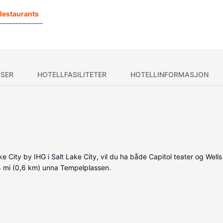
Restaurants
SER
HOTELLFASILITETER
HOTELLINFORMASJON
ity by IHG i Salt Lake City, vil du ha både Capitol teater og Wells F
,4 mi (0,6 km) unna Tempelplassen.
e, som har minibar og Flatskjerm-TV. Sengen har overmadrass, dundy
og underholdningen er sikret med parabol-TV. Rommene har privat ba