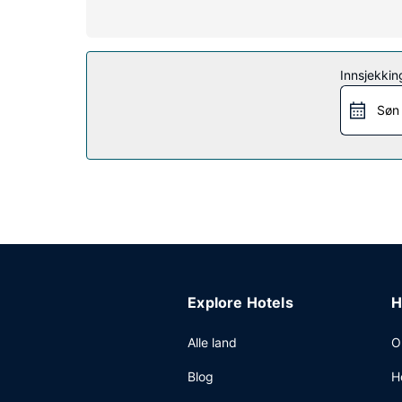
Fasiliteter på eiendommen
Dra nytte av stedets fasiliteter, som wi-fi (inklu
Restaurant
Innsjekkin
Kom og spis lunsj eller middag i dette hotellets
noe å drikke i baren/loungen. Komplett frokost tilby
Søn
Andre fasiliteter
Gjester har tilgang til blant annet hurtigutsjekk
hotellet sine gjester tilbys du møte- og konfer
Explore Hotels
H
Alle land
O
Blog
H