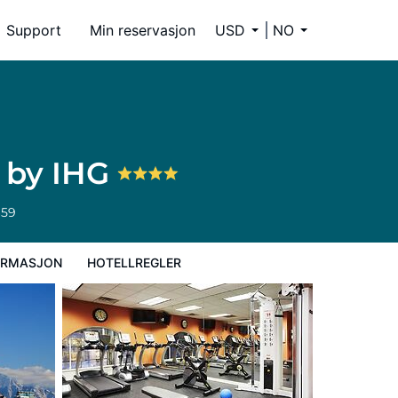
Support
Min reservasjon
USD
NO
y by IHG
659
ORMASJON
HOTELLREGLER