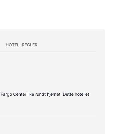
HOTELLREGLER
argo Center like rundt hjørnet. Dette hotellet
ner og italienske Frette-laken. Du kan holde
d med designertoalettartikler og hårføner.