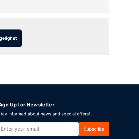
uten peis i lobbyen, ballsal og sykkelparkering.
e (på fastsatte tidspunkter). Rund av dagen med
ngelighet
u en event i Salt Lake City? Som en av dette
 møterom.
Sign Up for Newsletter
tay informed about news and special offers!
Subscribe