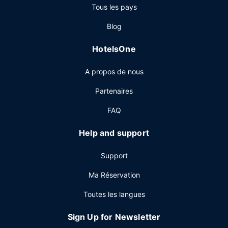
Tous les pays
Tout est prévu sur place pour régaler vos papilles ! Ne
manquez pas la cuisine généreuse de Bambara, le
Blog
restaurant de cet hôtel qui vous servira le déjeuner et le
dîner. Si vous préférez le confort de votre chambre, vous
HotelsOne
pourrez compter sur un service d'étage (horaires limités)
très pratique. Pour bien finir la journée, vous trouverez sur
A propos de nous
place un bar / salon. Un petit déjeuner complet est servi
tous les jours de 07 h 00 à 11 h 00 moyennant un
Partenaires
supplément.
FAQ
Autres services
Les équipements et services proposés incluent un service
Help and support
de départ express, un service de nettoyage à
sec / blanchisserie et une réception ouverte 24 h/24. Si
Support
vous devez organiser une réunion à Salt Lake City, faites
confiance à cet hôtel qui dispose d'espaces événements
Ma Réservation
mesurant 186 mètres carrés et comprenant un espace de
Toutes les langues
conférence et 4 des salles de réunion.
Sign Up for Newsletter