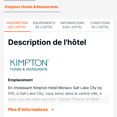
Kimpton Hotels & Restaurants
DESCRIPTION
ÉQUIPEMENTS
INFORMATIONS
CONDITIONS
DE L'HÔTEL
DE L'HÔTEL
SUR L'HÔTEL
DE L'HÔTEL
Description de l'hôtel
Emplacement
En choisissant Kimpton Hotel Monaco Salt Lake City by
IHG, à Salt Lake City, vous serez dans le centre-ville, à
deux pas des sites suivants : Capitol Theater et Wells
Fargo Center. Cet hôtel se trouve à 0,2 km de Salle de
Plus D'informations
spectacles Eccles Theater et à 0,6 km de Temple Square.