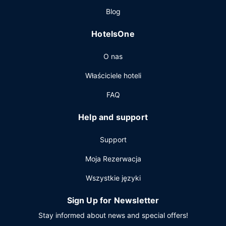
klubowym. Śniadanie pełne jest podawane codziennie od
Blog
7 do 11 za opłatą.
Pozostałe udogodnienia
HotelsOne
Udogodnienia biznesowe to ekspresowe wymeldowanie,
O nas
usługi pralni chemicznej oraz recepcja całodobowa. Jeżeli
planujesz spotkanie w mieście Salt Lake City, hotel oferuje
Właściciele hoteli
pomieszczenia konferencyjne oraz 4 sale konferencyjne o
łącznej powierzchni 186 m kw. (2000 stopy kwadratowe).
FAQ
Help and support
Support
Moja Rezerwacja
Wszystkie języki
Sign Up for Newsletter
Stay informed about news and special offers!