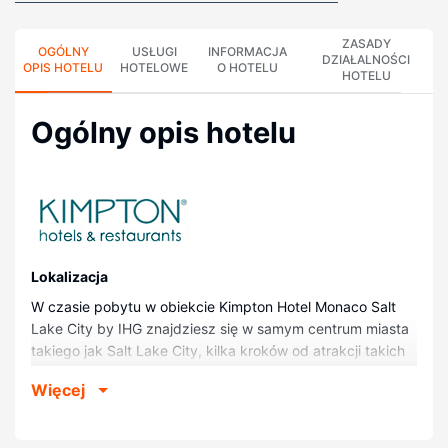
ZASADY
OGÓLNY
USŁUGI
INFORMACJA
DZIAŁALNOŚCI
OPIS HOTELU
HOTELOWE
O HOTELU
HOTELU
Ogólny opis hotelu
Lokalizacja
W czasie pobytu w obiekcie Kimpton Hotel Monaco Salt
Lake City by IHG znajdziesz się w samym centrum miasta
takiego jak Salt Lake City, kilka kroków od atrakcji takich
jak Teatr Capitol i Wieżowiec Wells Fargo Center. Hotel
Więcej
znajduje się 0,2 km od atrakcji takiej jak Teatr Eccles i 0,6
km od miejsca takiego jak Plac Temple Square.
Pokoje