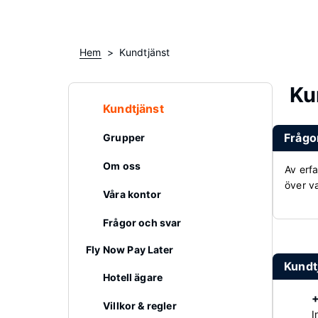
Hem
Kundtjänst
Ku
Kundtjänst
Frågo
Grupper
Om oss
Av erf
över v
Våra kontor
Frågor och svar
Fly Now Pay Later
Kundtj
Hotell ägare
Villkor & regler
I