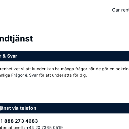
Car ren
ndtjänst
r & Svar
arenhet vet vi att kunder kan ha många frågor när de gör en bokni
anliga
Frågor & Svar
för att underlätta för dig.
änst via telefon
+1 888 273 4683
nternationellt:
+44 20 7365 0519