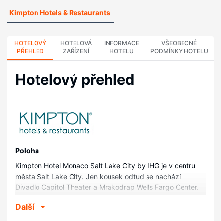
Kimpton Hotels & Restaurants
HOTELOVÝ
HOTELOVÁ
INFORMACE
VŠEOBECNÉ
PŘEHLED
ZAŘÍZENÍ
HOTELU
PODMÍNKY HOTELU
Hotelový přehled
Poloha
Kimpton Hotel Monaco Salt Lake City by IHG je v centru
města Salt Lake City. Jen kousek odtud se nachází
Divadlo Capitol Theater a Mrakodrap Wells Fargo Center.
Tento hotel se nachází 0,2 km od Divadlo Eccles Theater a
Další
0,6 km od Temple Square (náměstí).