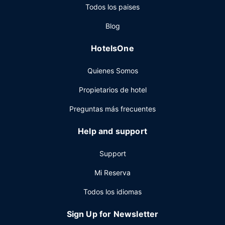
Todos los paises
simplemente llamar al servicio de habitaciones con horario
limitado. Qué mejor forma de acabar el día que con una
Blog
bebida en el bar o lounge. Se ofrece un desayuno
completo todos los días de 07:00 a 11:00 con un coste
HotelsOne
adicional.
Otros servicios
Quienes Somos
Tendrás check-out exprés, tintorería y un servicio de
Propietarios de hotel
recepción las 24 horas a tu disposición. ¿Estás
organizando un evento en Salt Lake City? En este hotel
Preguntas más frecuentes
tienes a tu disposición 186 metros cuadrados de espacio
con zona para conferencias y 4 salas de reuniones.
Help and support
Support
Mi Reserva
Todos los idiomas
Sign Up for Newsletter