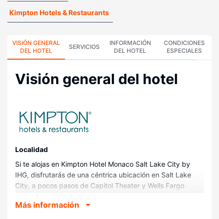
Kimpton Hotels & Restaurants
VISIÓN GENERAL
INFORMACIÓN
CONDICIONES
SERVICIOS
DEL HOTEL
DEL HOTEL
ESPECIALES
Visión general del hotel
Localidad
Si te alojas en Kimpton Hotel Monaco Salt Lake City by
IHG, disfrutarás de una céntrica ubicación en Salt Lake
City, a pocos pasos de Capitol Theater y Wells Fargo
Center. Además, este hotel se encuentra a 0,2 km de
Más información
Teatro Eccles y a 0,6 km de Temple Square.