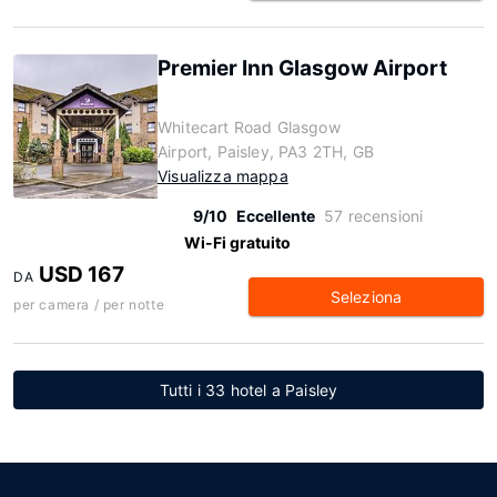
Premier Inn Glasgow Airport
Whitecart Road Glasgow
Airport, Paisley, PA3 2TH, GB
Visualizza mappa
9/10
Eccellente
57 recensioni
Wi-Fi gratuito
USD 167
DA
Seleziona
per camera / per notte
Tutti i 33 hotel a Paisley