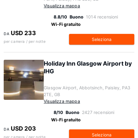
Visualizza mappa
8.8/10
Buono
1014 recensioni
Wi-Fi gratuito
USD 233
DA
Seleziona
per camera / per notte
Holiday Inn Glasgow Airport by
IHG
Glasgow Airport, Abbotsinch, Paisley, PA3
2TE, GB
Visualizza mappa
8/10
Buono
2427 recensioni
Wi-Fi gratuito
USD 203
DA
Seleziona
per camera / per notte