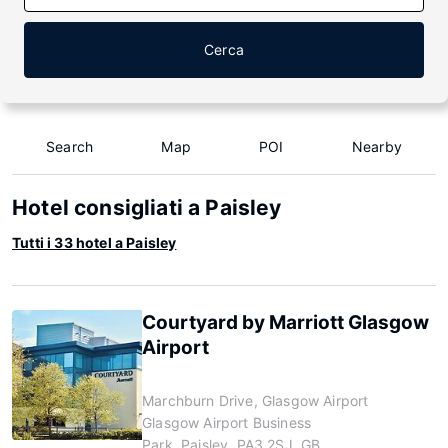
Cerca
Search
Map
POI
Nearby
Hotel consigliati a Paisley
Tutti i 33 hotel a Paisley
Courtyard by Marriott Glasgow
Airport
Marchburn Drive, Glasgow Airport
Glasgow Airport Business
Park, Paisley, PA3 2SJ, GB