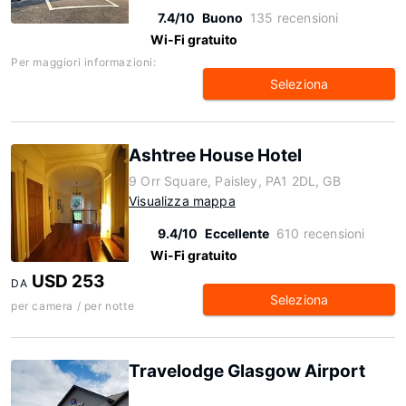
7.4/10
Buono
135 recensioni
Wi-Fi gratuito
Per maggiori informazioni:
Seleziona
Ashtree House Hotel
9 Orr Square, Paisley, PA1 2DL, GB
Visualizza mappa
9.4/10
Eccellente
610 recensioni
Wi-Fi gratuito
USD 253
DA
Seleziona
per camera / per notte
Travelodge Glasgow Airport