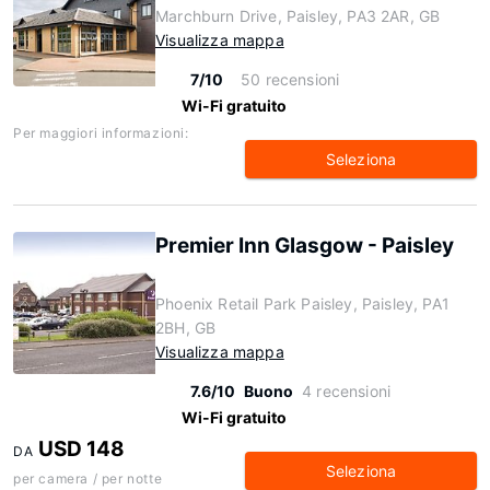
Marchburn Drive, Paisley, PA3 2AR, GB
Visualizza mappa
7/10
50 recensioni
Wi-Fi gratuito
Per maggiori informazioni:
Seleziona
Premier Inn Glasgow - Paisley
Phoenix Retail Park Paisley, Paisley, PA1
2BH, GB
Visualizza mappa
7.6/10
Buono
4 recensioni
Wi-Fi gratuito
USD 148
DA
Seleziona
per camera / per notte