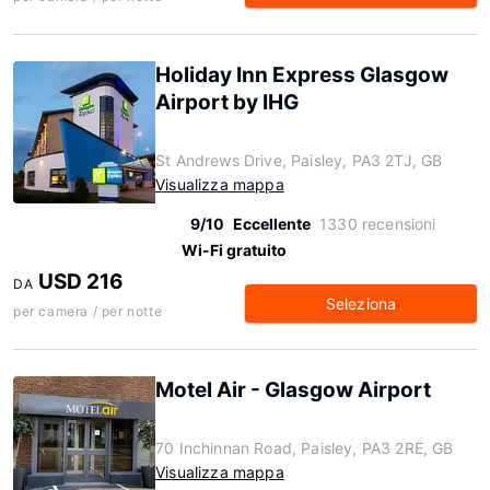
Holiday Inn Express Glasgow
Airport by IHG
St Andrews Drive, Paisley, PA3 2TJ, GB
Visualizza mappa
9/10
Eccellente
1330 recensioni
Wi-Fi gratuito
USD 216
DA
Seleziona
per camera / per notte
Motel Air - Glasgow Airport
70 Inchinnan Road, Paisley, PA3 2RE, GB
Visualizza mappa