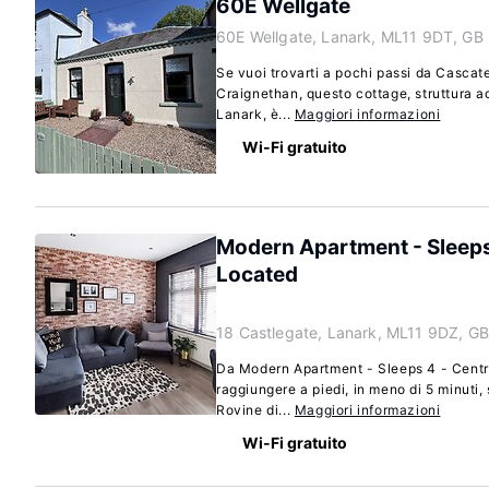
60E Wellgate
60E Wellgate, Lanark, ML11 9DT, GB
Se vuoi trovarti a pochi passi da Cascate
Craignethan, questo cottage, struttura a
Lanark, è...
Maggiori informazioni
Wi-Fi gratuito
Modern Apartment - Sleeps 
Located
18 Castlegate, Lanark, ML11 9DZ, GB
Da Modern Apartment - Sleeps 4 - Centr
raggiungere a piedi, in meno di 5 minuti,
Rovine di...
Maggiori informazioni
Wi-Fi gratuito