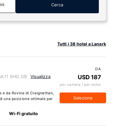
ini
Cerca
Tutti i 38 hotel a Lanark
DA
 ML11 9HD, GB
Visualizza
USD 187
per camera / per notte
de e da Rovine di Craignethan,
Seleziona
 una posizione ottimale per
Wi-Fi gratuito