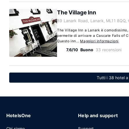
The Village Inn
89 Lanark Road, Lanark, ML11 8QQ,
The Village Inn a Lanark è comodissimo, i
permette di arrivare a Cascate Falls of 
Questo inn...
Maggiori informazioni
7.6/10
Buono
33 recensioni
Tutti i 38 hotel 
HotelsOne
Help and support
Chi siamo
Support