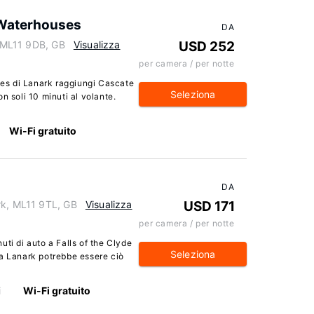
 Waterhouses
DA
, ML11 9DB, GB
Visualizza
USD 252
per camera / per notte
es di Lanark raggiungi Cascate
Seleziona
n soli 10 minuti al volante.
Wi-Fi gratuito
DA
rk, ML11 9TL, GB
Visualizza
USD 171
per camera / per notte
inuti di auto a Falls of the Clyde
Seleziona
 a Lanark potrebbe essere ciò
i
Wi-Fi gratuito