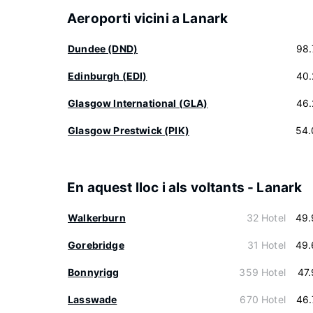
Aeroporti vicini a Lanark
Dundee (DND)
98.
Edinburgh (EDI)
40.
Glasgow International (GLA)
46.
Glasgow Prestwick (PIK)
54.
En aquest lloc i als voltants - Lanark
Walkerburn
32 Hotel
49.
Gorebridge
31 Hotel
49.
Bonnyrigg
359 Hotel
47
Lasswade
670 Hotel
46.