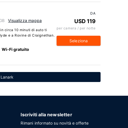
DA
 GB
Visualizza mappa
USD 119
per camera / per notte
n circa 10 minuti di auto ti
Clyde e a Rovine di Craignethan.
Seleziona
Wi-Fi gratuito
a Lanark
Iscriviti alla newsletter
Rimani informato su novità e offerte