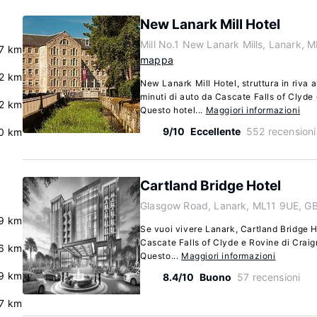
New Lanark Mill Hotel
Mill No.1 New Lanark Mills, Lanark, 
7 km
mappa
2 km
New Lanark Mill Hotel, struttura in riva a
minuti di auto da Cascate Falls of Clyde
2 km
Questo hotel...
Maggiori informazioni
9/10
Eccellente
552 recensioni
0 km
Cartland Bridge Hotel
Glasgow Road, Lanark, ML11 9UE, G
9 km
Se vuoi vivere Lanark, Cartland Bridge Ho
Cascate Falls of Clyde e Rovine di Craig
6 km
Questo...
Maggiori informazioni
.9 km
8.4/10
Buono
57 recensioni
7 km