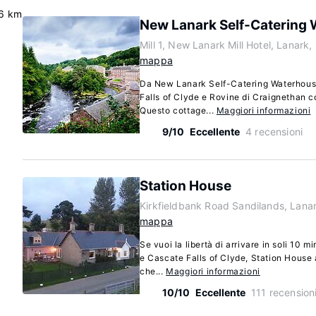
6 km
New Lanark Self-Catering
Mill 1, New Lanark Mill Hotel, Lanark
mappa
Da New Lanark Self-Catering Waterhous
Falls of Clyde e Rovine di Craignethan co
Questo cottage...
Maggiori informazioni
9/10
Eccellente
4 recensioni
Station House
Kirkfieldbank Road Sandilands, Lana
mappa
Se vuoi la libertà di arrivare in soli 10 m
e Cascate Falls of Clyde, Station House
che...
Maggiori informazioni
10/10
Eccellente
111 recension