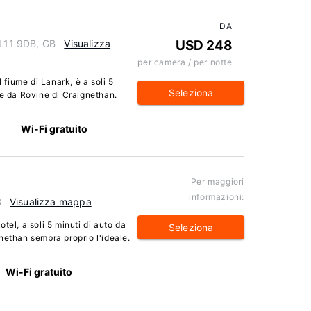
DA
ML11 9DB, GB
Visualizza
USD 248
per camera / per notte
l fiume di Lanark, è a soli 5
Seleziona
 e da Rovine di Craignethan.
Wi-Fi gratuito
Per maggiori
informazioni:
B
Visualizza mappa
tel, a soli 5 minuti di auto da
Seleziona
nethan sembra proprio l'ideale.
Wi-Fi gratuito