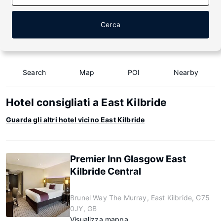
Cerca
Search
Map
POI
Nearby
Hotel consigliati a East Kilbride
Guarda gli altri hotel vicino East Kilbride
Premier Inn Glasgow East
Kilbride Central
Brunel Way The Murray, East Kilbride, G75
0JY, GB
Visualizza mappa