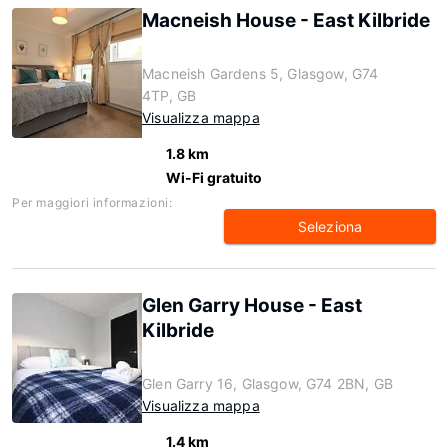
Macneish House - East Kilbride
Macneish Gardens 5, Glasgow, G74
4TP, GB
Visualizza mappa
1.8 km
Wi-Fi gratuito
Per maggiori informazioni:
Seleziona
Glen Garry House - East
Kilbride
Glen Garry 16, Glasgow, G74 2BN, GB
Visualizza mappa
1.4 km