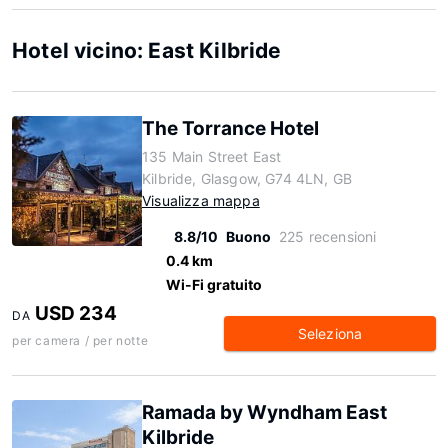
Hotel vicino: East Kilbride
The Torrance Hotel
135 Main Street East
Kilbride, Glasgow, G74 4LN, GB
Visualizza mappa
8.8/10
Buono
225 recensioni
0.4 km
Wi-Fi gratuito
USD 234
DA
Seleziona
per camera / per notte
Ramada by Wyndham East
Kilbride