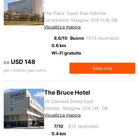
The Plaza Tower East Kilbride
Lanarkshire, Glasgow, G74 1LW, GB
Visualizza mappa
8.6/10
Buono
1015 recensioni
0.6 km
Wi-Fi gratuito
USD 148
DA
Seleziona
per camera / per notte
The Bruce Hotel
35 Cornwall Street East
Kilbride, Glasgow, G74 1AF, GB
Visualizza mappa
7/10
615 recensioni
0.4 km