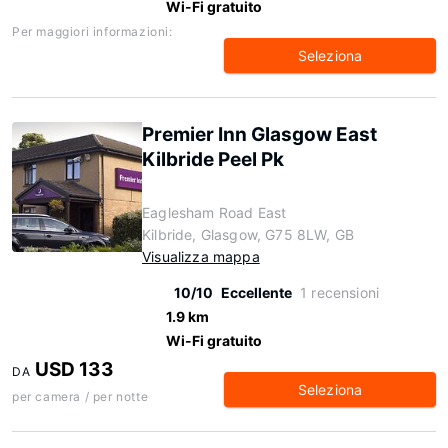
Wi-Fi gratuito
Per maggiori informazioni:
Seleziona
Premier Inn Glasgow East
Kilbride Peel Pk
Eaglesham Road East
Kilbride, Glasgow, G75 8LW, GB
Visualizza mappa
10/10
Eccellente
1 recensioni
1.9 km
Wi-Fi gratuito
USD 133
DA
Seleziona
per camera / per notte