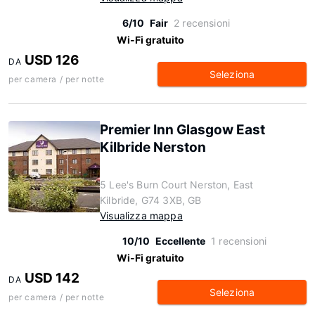
6/10
Fair
2 recensioni
Wi-Fi gratuito
USD 126
DA
Seleziona
per camera / per notte
Premier Inn Glasgow East
Kilbride Nerston
5 Lee's Burn Court Nerston, East
Kilbride, G74 3XB, GB
Visualizza mappa
10/10
Eccellente
1 recensioni
Wi-Fi gratuito
USD 142
DA
Seleziona
per camera / per notte