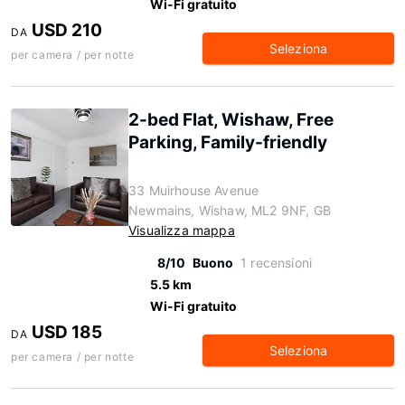
Wi-Fi gratuito
USD 210
DA
Seleziona
per camera / per notte
2-bed Flat, Wishaw, Free
Parking, Family-friendly
33 Muirhouse Avenue
Newmains, Wishaw, ML2 9NF, GB
Visualizza mappa
8/10
Buono
1 recensioni
5.5 km
Wi-Fi gratuito
USD 185
DA
Seleziona
per camera / per notte