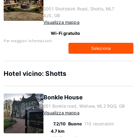
2001 Shottskirk Road, Shotts, ML7
4JS, GB
Visualizza mappa
Wi-Fi gratuito
Per maggiori informazioni:
Seleziona
Hotel vicino: Shotts
Bonkle House
251 Bonkle road, Wishaw, ML2 9QQ, GB
Visualizza mappa
7.2/10
Buono
110 recensioni
4.7 km