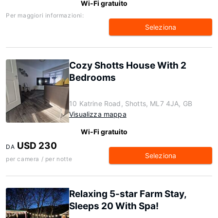
Wi-Fi gratuito
Per maggiori informazioni:
Seleziona
Cozy Shotts House With 2
Bedrooms
10 Katrine Road, Shotts, ML7 4JA, GB
Visualizza mappa
Wi-Fi gratuito
USD 230
DA
Seleziona
per camera / per notte
Relaxing 5-star Farm Stay,
Sleeps 20 With Spa!