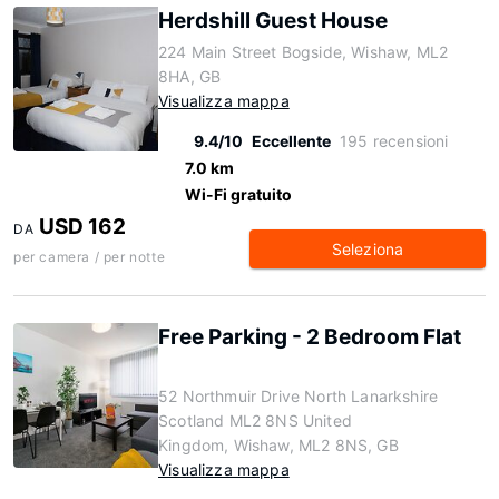
Herdshill Guest House
224 Main Street Bogside, Wishaw, ML2
8HA, GB
Visualizza mappa
9.4/10
Eccellente
195 recensioni
7.0 km
Wi-Fi gratuito
USD 162
DA
Seleziona
per camera / per notte
Free Parking - 2 Bedroom Flat
52 Northmuir Drive North Lanarkshire
Scotland ML2 8NS United
Kingdom, Wishaw, ML2 8NS, GB
Visualizza mappa