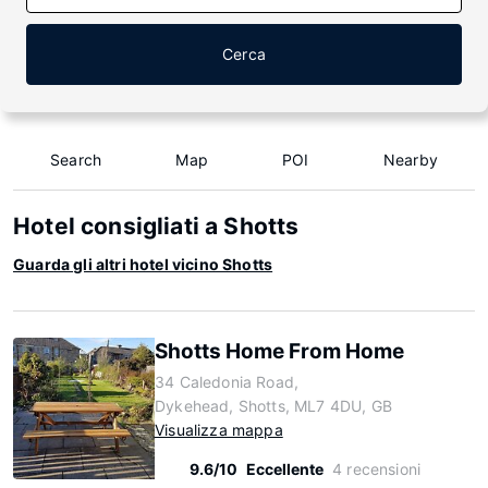
Cerca
Search
Map
POI
Nearby
Hotel consigliati a Shotts
Guarda gli altri hotel vicino Shotts
Shotts Home From Home
34 Caledonia Road,
Dykehead, Shotts, ML7 4DU, GB
Visualizza mappa
9.6/10
Eccellente
4 recensioni