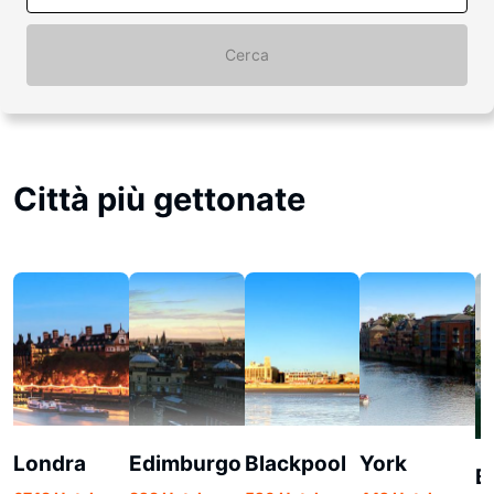
Cerca
Città più gettonate
Londra
Edimburgo
Blackpool
York
B