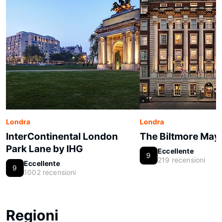
Londra
Londra
InterContinental London
The Biltmore Mayf
Park Lane by IHG
Eccellente
9
219 recensioni
Eccellente
9
1002 recensioni
Regioni