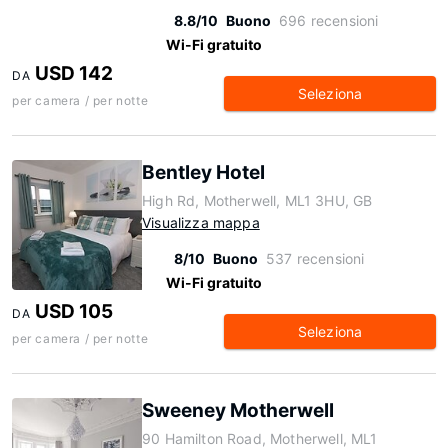
8.8/10
Buono
696 recensioni
Wi-Fi gratuito
USD 142
DA
Seleziona
per camera / per notte
Bentley Hotel
High Rd, Motherwell, ML1 3HU, GB
Visualizza mappa
8/10
Buono
537 recensioni
Wi-Fi gratuito
USD 105
DA
Seleziona
per camera / per notte
Sweeney Motherwell
90 Hamilton Road, Motherwell, ML1