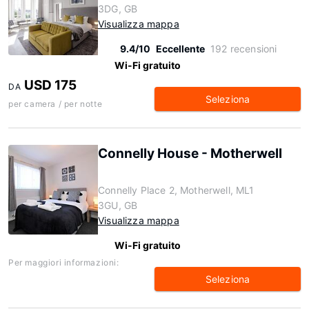
3DG, GB
Visualizza mappa
9.4/10
Eccellente
192 recensioni
Wi-Fi gratuito
USD 175
DA
Seleziona
per camera / per notte
Connelly House - Motherwell
Connelly Place 2, Motherwell, ML1
3GU, GB
Visualizza mappa
Wi-Fi gratuito
Per maggiori informazioni:
Seleziona