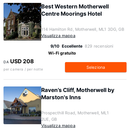
Best Western Motherwell
Centre Moorings Hotel
114 Hamilton Rd, Motherwell, ML1 3DG, GB
Visualizza mappa
9/10
Eccellente
829 recensioni
Wi-Fi gratuito
USD 208
DA
Seleziona
per camera / per notte
Raven’s Cliff, Motherwell by
Marston's Inns
Prospecthill Road, Motherwell, ML1
2UE, GB
Visualizza mappa