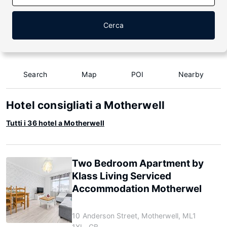
Cerca
Search
Map
POI
Nearby
Hotel consigliati a Motherwell
Tutti i 36 hotel a Motherwell
Two Bedroom Apartment by
Klass Living Serviced
Accommodation Motherwel
10 Anderson Street, Motherwell, ML1
1XL, GB