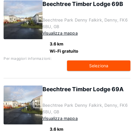
Beechtree Timber Lodge 69B
Beechtree Park Denny Falkirk, Denny, FK6
6BU, GB
Visualizza mappa
3.6 km
Wi-Fi gratuito
Per maggiori informazioni:
Seleziona
Beechtree Timber Lodge 69A
Beechtree Park Denny Falkirk, Denny, FK6
6BU, GB
Visualizza mappa
3.6 km