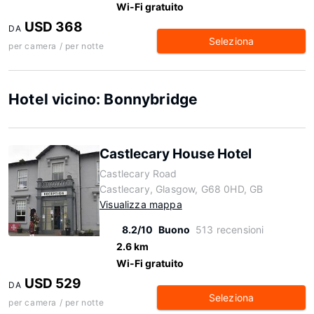
Wi-Fi gratuito
USD 368
DA
Seleziona
per camera / per notte
Hotel vicino: Bonnybridge
Castlecary House Hotel
Castlecary Road
Castlecary, Glasgow, G68 0HD, GB
Visualizza mappa
8.2/10
Buono
513 recensioni
2.6 km
Wi-Fi gratuito
USD 529
DA
Seleziona
per camera / per notte