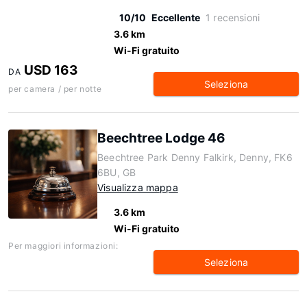
10/10
Eccellente
1 recensioni
3.6 km
Wi-Fi gratuito
USD 163
DA
Seleziona
per camera / per notte
Beechtree Lodge 46
Beechtree Park Denny Falkirk, Denny, FK6
6BU, GB
Visualizza mappa
3.6 km
Wi-Fi gratuito
Per maggiori informazioni:
Seleziona