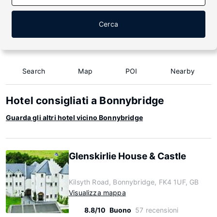
Cerca
Search
Map
POI
Nearby
Hotel consigliati a Bonnybridge
Guarda gli altri hotel vicino Bonnybridge
Glenskirlie House & Castle
Kilsyth Road, Bonnybridge, FK4 1UF, GB
Visualizza mappa
8.8/10
Buono
57 recensioni