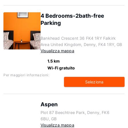
4 Bedrooms-2bath-free
Parking
Bankhead Crescent 36 FK4 1RY Falkirk
Area United Kingdom, Denny, FK4 1RY, GB
Visualizza mappa
1.5 km
Wi-Fi gratuito
Per maggiori informazioni:
Seleziona
Aspen
Plot 87 Beechtree Park, Denny, FK6
6BU, GB
Visualizza mappa