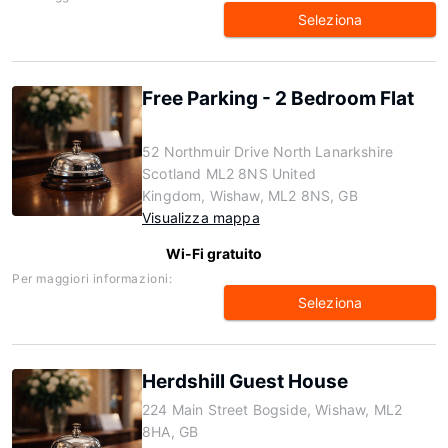
Seleziona
Free Parking - 2 Bedroom Flat
52 Northmuir Drive North Lanarkshire
Scotland ML2 8NS United
Kingdom, Wishaw, ML2 8NS, GB
Visualizza mappa
Wi-Fi gratuito
Per maggiori informazioni:
Seleziona
Herdshill Guest House
224 Main Street Bogside, Wishaw, ML2
8HA, GB