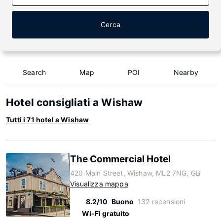
Cerca
Search
Map
POI
Nearby
Hotel consigliati a Wishaw
Tutti i 71 hotel a Wishaw
The Commercial Hotel
420 Main Street, Wishaw, ML2 7NG, GB
Visualizza mappa
8.2/10
Buono
132 recensioni
Wi-Fi gratuito