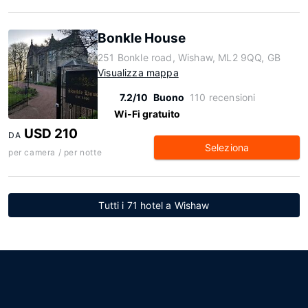
Bonkle House
251 Bonkle road, Wishaw, ML2 9QQ, GB
Visualizza mappa
7.2/10
Buono
110 recensioni
Wi-Fi gratuito
USD 210
DA
Seleziona
per camera / per notte
Tutti i 71 hotel a Wishaw