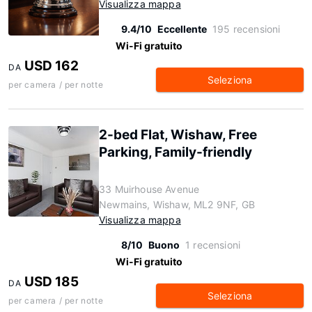
Visualizza mappa
9.4/10
Eccellente
195 recensioni
Wi-Fi gratuito
USD 162
DA
Seleziona
per camera / per notte
2-bed Flat, Wishaw, Free
Parking, Family-friendly
33 Muirhouse Avenue
Newmains, Wishaw, ML2 9NF, GB
Visualizza mappa
8/10
Buono
1 recensioni
Wi-Fi gratuito
USD 185
DA
Seleziona
per camera / per notte