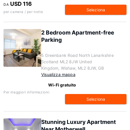
USD 116
DA
Seleziona
per camera / per notte
2 Bedroom Apartment-free
Parking
5 Greenbank Road North Lanarkshire
Scotland ML2 8JW United
Kingdom, Wishaw, ML2 8JW, GB
Visualizza mappa
Wi-Fi gratuito
Per maggiori informazioni:
Seleziona
Stunning Luxury Apartment
Near Motherwell