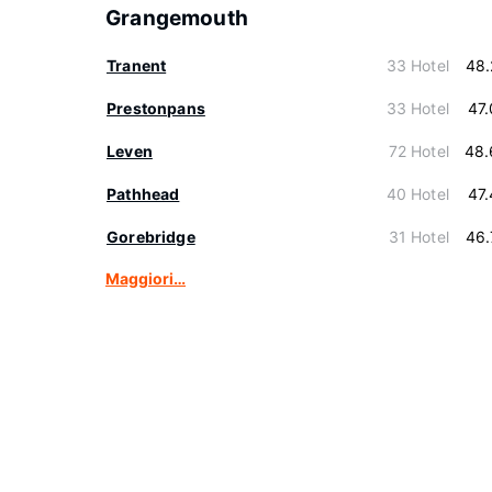
Grangemouth
Tranent
33 Hotel
48.
Prestonpans
33 Hotel
47
Leven
72 Hotel
48.
Pathhead
40 Hotel
47
Gorebridge
31 Hotel
46.
Maggiori…