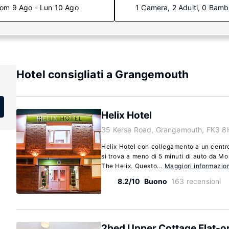
om 9 Ago - Lun 10 Ago
1 Camera, 2 Adulti, 0 Bamb
Hotel consigliati a Grangemouth
Helix Hotel
35 Kerse Road, Grangemouth, FK3 8
Helix Hotel con collegamento a un cent
si trova a meno di 5 minuti di auto da 
The Helix. Questo...
Maggiori informazio
8.2/10
Buono
163 recensioni
2bed Upper Cottage Flat-on