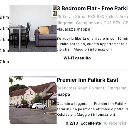
3 Bedroom Flat - Free Park
25 Kelvin Street FK3 8EX Falkirk Are
2 km
Kingdom, Grangemouth, FK3 8EX, G
.0 km
Visualizza mappa
Se vuoi la libertà di arrivare in soli 10 m
6 km
e Vallo Antonino, questo appartamento 
ciò che...
Maggiori informazioni
.4 km
Wi-Fi gratuito
7 km
Premier Inn Falkirk East
Beancross Road Polmont, Grangemou
mappa
Quando alloggerai in Premier Inn Falkirk
sarai in una posizione ottimale e potra
Kelpies e...
Maggiori informazioni
9.2/10
Eccellente
10 recension