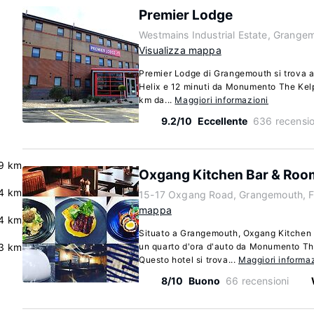
Premier Lodge
Westmains Industrial Estate, Grange
Visualizza mappa
Premier Lodge di Grangemouth si trova a
Helix e 12 minuti da Monumento The Kelpi
km da...
Maggiori informazioni
9.2/10
Eccellente
636 recensio
9 km
Oxgang Kitchen Bar & Roo
4 km
15-17 Oxgang Road, Grangemouth, 
mappa
4 km
Situato a Grangemouth, Oxgang Kitchen 
3 km
un quarto d'ora d'auto da Monumento The
Questo hotel si trova...
Maggiori informa
8/10
Buono
66 recensioni