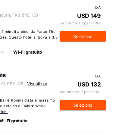
DA
mouth, FK3 8YE, GB
USD 149
per camera / per notte
 4 minuti a piedi da Parco The
Seleziona
es. Questo hotel si trova a 3,5
ni
Wi-Fi gratuito
ms
DA
FK3 9BY, GB
Visualizza
USD 132
per camera / per notte
Bar & Rooms dista al massimo
Seleziona
 Kelpies e Falkirk Wheel.
zioni
Wi-Fi gratuito