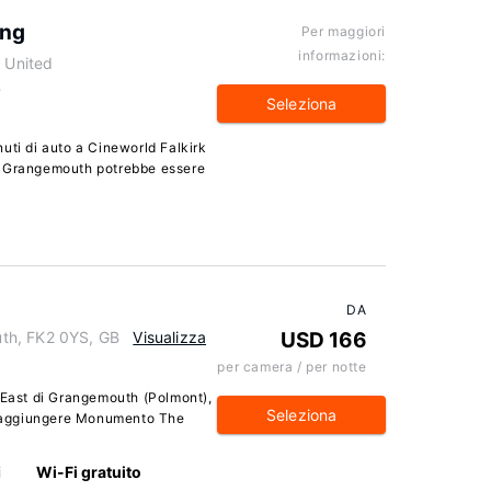
ing
Per maggiori
informazioni:
a United
B
Seleziona
inuti di auto a Cineworld Falkirk
a Grangemouth potrebbe essere
DA
th, FK2 0YS, GB
Visualizza
USD 166
per camera / per notte
 East di Grangemouth (Polmont),
Seleziona
i raggiungere Monumento The
i
Wi-Fi gratuito