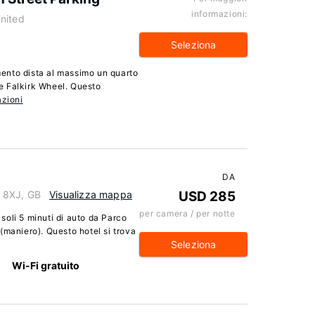
informazioni:
nited
Seleziona
ento dista al massimo un quarto
e Falkirk Wheel. Questo
azioni
DA
 8XJ, GB
Visualizza mappa
USD 285
per camera / per notte
oli 5 minuti di auto da Parco
(maniero). Questo hotel si trova
Seleziona
Wi-Fi gratuito