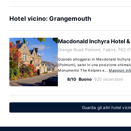
Hotel vicino: Grangemouth
Macdonald Inchyra Hotel &
Grange Road Polmont, Falkirk, FK2 0
Quando alloggerai in Macdonald Inchyra 
(Polmont), sarai in una posizione ottimal
Monumento The Kelpies e...
Maggiori in
8/10
Buono
920 recensioni
Guarda gli altri hotel vi