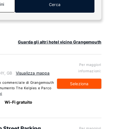
ini
Cerca
Guarda gli altri hotel vicino Grangemouth
Per maggiori
informazioni:
HY, GB
Visualizza mappa
ro commerciale di Grangemouth
Seleziona
Monumento The Kelpies e Parco
ni
Wi-Fi gratuito
 Street Parking
Per maggiori