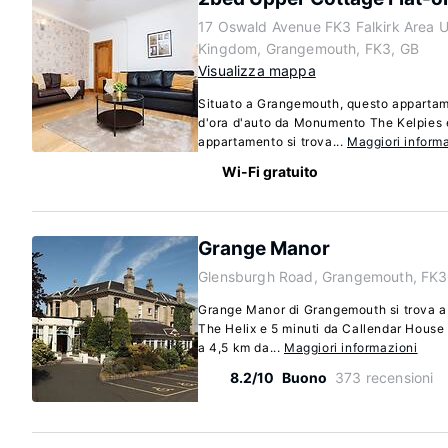
17 Oswald Avenue FK3 Falkirk Area U
Kingdom, Grangemouth, FK3, GB
Visualizza mappa
Situato a Grangemouth, questo appartam
d'ora d'auto da Monumento The Kelpies 
appartamento si trova...
Maggiori inform
Wi-Fi gratuito
Grange Manor
Glensburgh Road, Grangemouth, FK3
Grange Manor di Grangemouth si trova a s
The Helix e 5 minuti da Callendar House 
a 4,5 km da...
Maggiori informazioni
8.2/10
Buono
373 recensioni