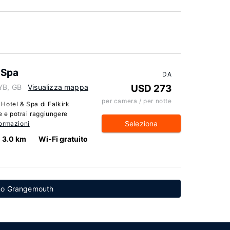
 Spa
DA
YB, GB
Visualizza mappa
USD 273
per camera / per notte
Hotel & Spa di Falkirk
e e potrai raggiungere
Seleziona
formazioni
3.0 km
Wi-Fi gratuito
cino Grangemouth