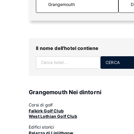
D
Il nome dell'hotel contiene
CERCA
Grangemouth Nei dintorni
Corsi di golf
Falkirk Golf Club
West Lothian Golf Club
Edifici storici
Palazzo di Linlithgow