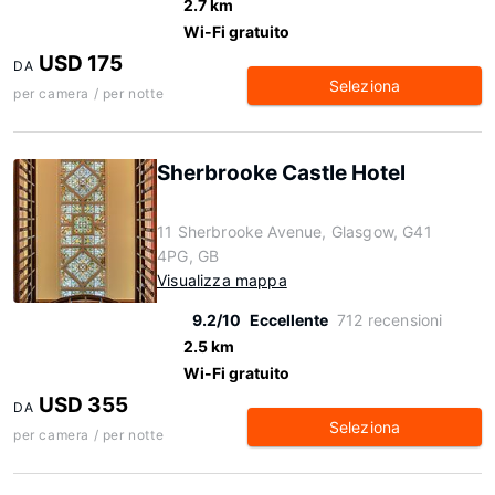
2.7 km
Wi-Fi gratuito
USD 175
DA
Seleziona
per camera / per notte
Sherbrooke Castle Hotel
11 Sherbrooke Avenue, Glasgow, G41
4PG, GB
Visualizza mappa
9.2/10
Eccellente
712 recensioni
2.5 km
Wi-Fi gratuito
USD 355
DA
Seleziona
per camera / per notte