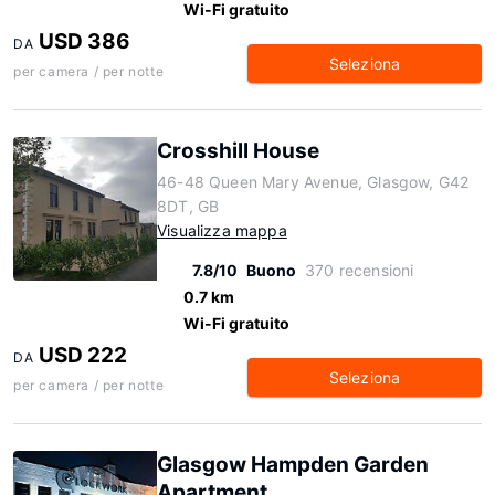
Wi-Fi gratuito
USD 386
DA
Seleziona
per camera / per notte
Crosshill House
46-48 Queen Mary Avenue, Glasgow, G42
8DT, GB
Visualizza mappa
7.8/10
Buono
370 recensioni
0.7 km
Wi-Fi gratuito
USD 222
DA
Seleziona
per camera / per notte
Glasgow Hampden Garden
Apartment