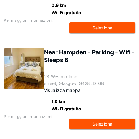
0.9 km
Wi-Fi gratuito
Per maggiori informazioni:
Seleziona
Near Hampden - Parking - Wifi -
Sleeps 6
28 Westmorland
street, Glasgow, G428LD, GB
Visualizza mappa
1.0 km
Wi-Fi gratuito
Per maggiori informazioni:
Seleziona