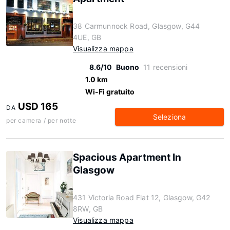
38 Carmunnock Road, Glasgow, G44
4UE, GB
Visualizza mappa
8.6/10
Buono
11 recensioni
1.0 km
Wi-Fi gratuito
USD 165
DA
Seleziona
per camera / per notte
Spacious Apartment In
Glasgow
431 Victoria Road Flat 12, Glasgow, G42
8RW, GB
Visualizza mappa