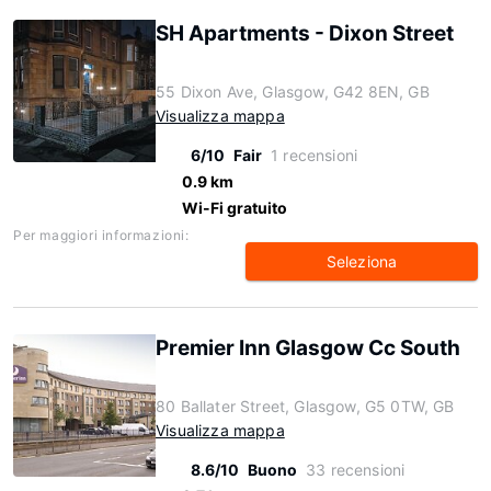
SH Apartments - Dixon Street
55 Dixon Ave, Glasgow, G42 8EN, GB
Visualizza mappa
6/10
Fair
1 recensioni
0.9 km
Wi-Fi gratuito
Per maggiori informazioni:
Seleziona
Premier Inn Glasgow Cc South
80 Ballater Street, Glasgow, G5 0TW, GB
Visualizza mappa
8.6/10
Buono
33 recensioni