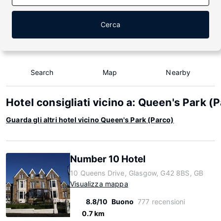
Cerca
Search
Map
Nearby
Hotel consigliati vicino a: Queen's Park (
Guarda gli altri hotel vicino Queen's Park (Parco)
Number 10 Hotel
10 Queens Drive, Glasgow, G42 8BS, GB
Visualizza mappa
8.8/10
Buono
777 recensioni
0.7 km