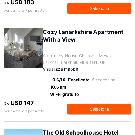
USD 183
DA
Seleziona
per camera / per notte
Cozy Lanarkshire Apartment
With a View
Abernethy House Glenavon Mews,
Larkhall, Larkhall, ML9 1EN, GB
Visualizza mappa
9.6/10
Eccellente
5 recensioni
10.6 km
Wi-Fi gratuito
USD 147
DA
Seleziona
per camera / per notte
The Old Schoolhouse Hotel