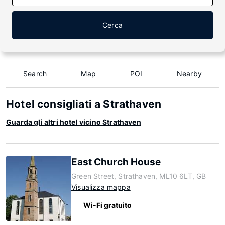
Cerca
Search
Map
POI
Nearby
Hotel consigliati a Strathaven
Guarda gli altri hotel vicino Strathaven
East Church House
Green Street, Strathaven, ML10 6LT, GB
Visualizza mappa
Wi-Fi gratuito