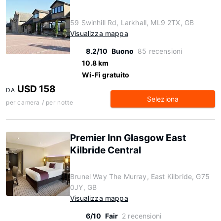
59 Swinhill Rd, Larkhall, ML9 2TX, GB
Visualizza mappa
8.2/10
Buono
85 recensioni
10.8 km
Wi-Fi gratuito
USD 158
DA
Seleziona
per camera / per notte
Premier Inn Glasgow East
Kilbride Central
Brunel Way The Murray, East Kilbride, G75
0JY, GB
Visualizza mappa
6/10
Fair
2 recensioni