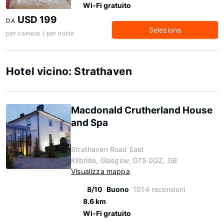
Wi-Fi gratuito
USD 199
DA
Seleziona
per camera / per notte
Hotel vicino: Strathaven
Macdonald Crutherland House
and Spa
Strathaven Road East
Kilbride, Glasgow, G75 0QZ, GB
Visualizza mappa
8/10
Buono
1014 recensioni
8.6 km
Wi-Fi gratuito