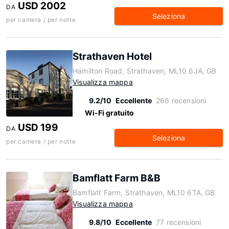
USD 2002
DA
Seleziona
per camera / per notte
Strathaven Hotel
Hamilton Road, Strathaven, ML10 6JA, GB
Visualizza mappa
9.2/10
Eccellente
266 recensioni
Wi-Fi gratuito
USD 199
DA
Seleziona
per camera / per notte
Bamflatt Farm B&B
Bamflatt Farm, Strathaven, ML10 6TA, GB
Visualizza mappa
9.8/10
Eccellente
77 recensioni