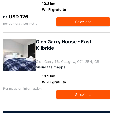
10.8 km
Wi-Fi gratuito
USD 126
DA
Seleziona
per camera / per notte
Glen Garry House - East
Kilbride
Glen Garry 16, Glasgow, G74 2BN, GB
Visualizza mappa
10.9 km
Wi-Fi gratuito
Per maggiori informazioni:
Seleziona