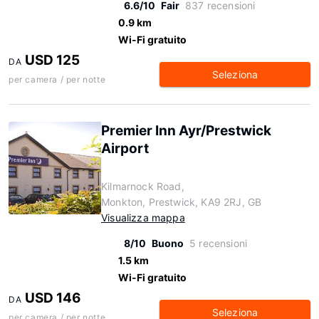
6.6/10
Fair
837 recensioni
0.9 km
Wi-Fi gratuito
USD 125
DA
Seleziona
per camera / per notte
Premier Inn Ayr/Prestwick
Airport
Kilmarnock Road,
Monkton, Prestwick, KA9 2RJ, GB
Visualizza mappa
8/10
Buono
5 recensioni
1.5 km
Wi-Fi gratuito
USD 146
DA
Seleziona
per camera / per notte