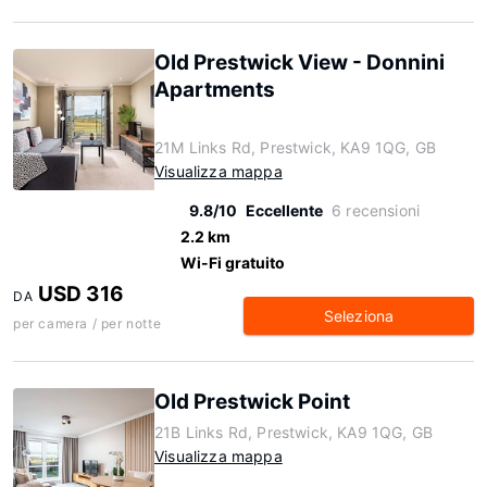
Old Prestwick View - Donnini
Apartments
21M Links Rd, Prestwick, KA9 1QG, GB
Visualizza mappa
9.8/10
Eccellente
6 recensioni
2.2 km
Wi-Fi gratuito
USD 316
DA
Seleziona
per camera / per notte
Old Prestwick Point
21B Links Rd, Prestwick, KA9 1QG, GB
Visualizza mappa