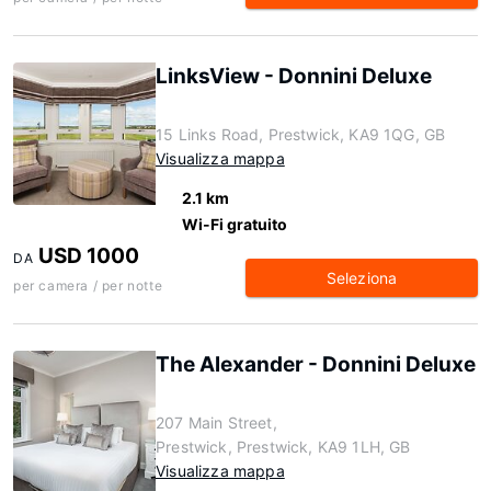
LinksView - Donnini Deluxe
15 Links Road, Prestwick, KA9 1QG, GB
Visualizza mappa
2.1 km
Wi-Fi gratuito
USD 1000
DA
Seleziona
per camera / per notte
The Alexander - Donnini Deluxe
207 Main Street,
Prestwick, Prestwick, KA9 1LH, GB
Visualizza mappa