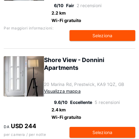
6/10
Fair
2 recensioni
2.2 km
Wi-Fi gratuito
Per maggiori informazioni:
Seleziona
Shore View - Donnini
Apartments
20 Marina Rd, Prestwick, KA9 1QZ, GB
Visualizza mappa
9.6/10
Eccellente
5 recensioni
2.4 km
Wi-Fi gratuito
USD 244
DA
Seleziona
per camera / per notte