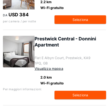
2.2 km
Wi-Fi gratuito
USD 384
DA
Seleziona
per camera / per notte
Prestwick Central - Donnini
Apartment
Flat E Albyn Court, Prestwick, KA9
1PQ, GB
Visualizza mappa
2.0 km
Wi-Fi gratuito
Per maggiori informazioni:
Seleziona