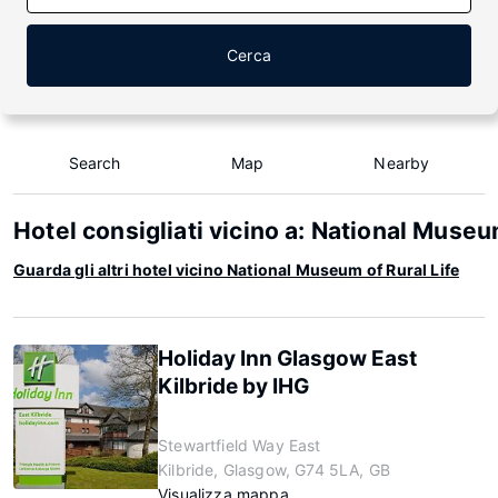
Cerca
Search
Map
Nearby
Hotel consigliati vicino a: National Museu
Guarda gli altri hotel vicino National Museum of Rural Life
Holiday Inn Glasgow East
Kilbride by IHG
Stewartfield Way East
Kilbride, Glasgow, G74 5LA, GB
Visualizza mappa