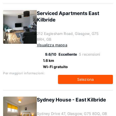
Serviced Apartments East
Kilbride
212 Eaglesham Road, Glasgow, G75
8RH, GB
Visualizza mappa
9.6/10
Eccellente
5 recensioni
1.6 km
Wi-Fi gratuito
Per maggiori informazioni:
Seleziona
Sydney House - East Kilbride
Sydney Drive 47, Glasgow, G75 8DQ, GB