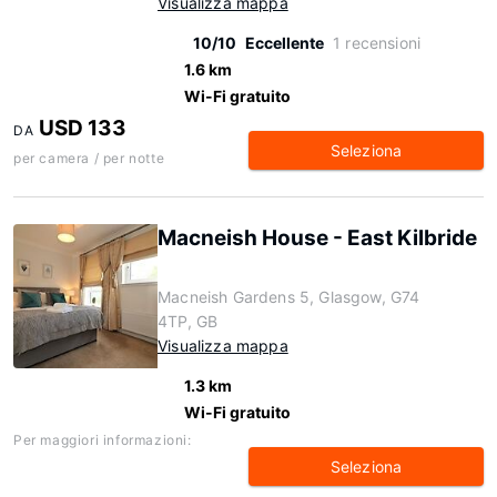
Visualizza mappa
10/10
Eccellente
1 recensioni
1.6 km
Wi-Fi gratuito
USD 133
DA
Seleziona
per camera / per notte
Macneish House - East Kilbride
Macneish Gardens 5, Glasgow, G74
4TP, GB
Visualizza mappa
1.3 km
Wi-Fi gratuito
Per maggiori informazioni:
Seleziona