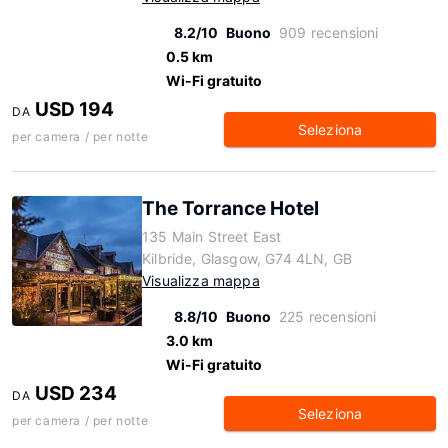
8.2/10
Buono
909 recensioni
0.5 km
Wi-Fi gratuito
USD 194
DA
Seleziona
per camera / per notte
The Torrance Hotel
135 Main Street East
Kilbride, Glasgow, G74 4LN, GB
Visualizza mappa
8.8/10
Buono
225 recensioni
3.0 km
Wi-Fi gratuito
USD 234
DA
Seleziona
per camera / per notte