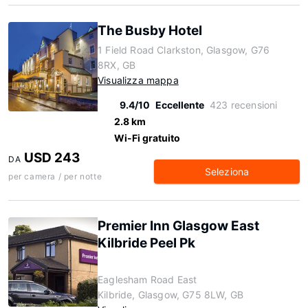
The Busby Hotel
1 Field Road Clarkston, Glasgow, G76
8RX, GB
Visualizza mappa
9.4/10
Eccellente
423 recensioni
2.8 km
Wi-Fi gratuito
USD 243
DA
Seleziona
per camera / per notte
Premier Inn Glasgow East
Kilbride Peel Pk
Eaglesham Road East
Kilbride, Glasgow, G75 8LW, GB