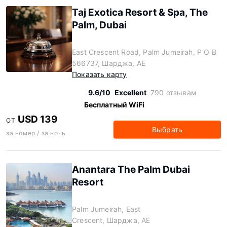
Taj Exotica Resort & Spa, The
Palm, Dubai
East Crescent Road, Palm Jumeirah, P O B
566737, Шарджа, AE
Показать карту
9.6/10
Excellent
790 отзывам
Бесплатный WiFi
USD 139
ОТ
Выбрать
за номер / за ночь
Anantara The Palm Dubai
Resort
Palm Jumeirah, East
Crescent, Шарджа, AE