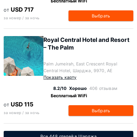
Бесплатный WiFi
USD 717
ОТ
Выбрать
за номер / за ночь
Royal Central Hotel and Resort
– The Palm
Palm Jumeirah, East Crescent Royal
Central Hotel, Шарджа, 9970, AE
Показать карту
8.2/10
Хорошо
406 отзывам
Бесплатный WiFi
USD 115
ОТ
Выбрать
за номер / за ночь
Все 448 отелей в Шарджа