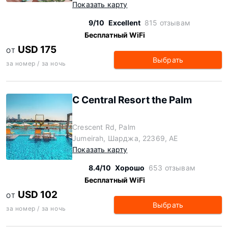
Показать карту
9/10
Excellent
815 отзывам
Бесплатный WiFi
USD 175
ОТ
Выбрать
за номер / за ночь
C Central Resort the Palm
Crescent Rd, Palm
Jumeirah, Шарджа, 22369, AE
Показать карту
8.4/10
Хорошо
653 отзывам
Бесплатный WiFi
USD 102
ОТ
Выбрать
за номер / за ночь