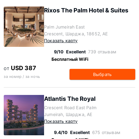
Rixos The Palm Hotel & Suites
Palm Jumeirah East
Crescent, Шарджа, 18652, AE
Показать карту
9/10
Excellent
739 отзывам
Бесплатный WiFi
USD 387
ОТ
Выбрать
за номер / за ночь
Atlantis The Royal
Crescent Road East Palm
Jumeirah, Шарджа, AE
Показать карту
9.4/10
Excellent
675 отзывам