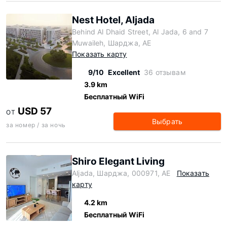
Nest Hotel, Aljada
Behind Al Dhaid Street, Al Jada, 6 and 7
Muwaileh, Шарджа, AE
Показать карту
9/10
Excellent
36 отзывам
3.9 km
Бесплатный WiFi
USD 57
ОТ
Выбрать
за номер / за ночь
Shiro Elegant Living
Aljada, Шарджа, 000971, AE
Показать
карту
4.2 km
Бесплатный WiFi