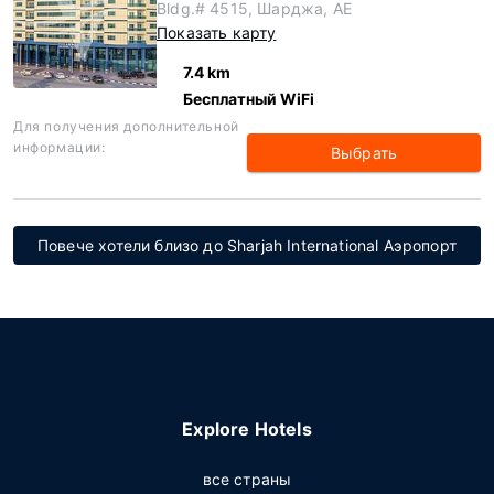
Bldg.# 4515, Шарджа, AE
Показать карту
7.4 km
Бесплатный WiFi
Для получения дополнительной
информации:
Выбрать
Повече хотели близо до Sharjah International Аэропорт
Explore Hotels
все страны