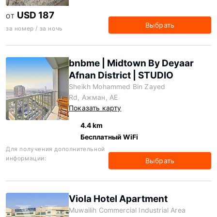
USD 187
ОТ
Выбрать
за номер / за ночь
bnbme | Midtown By Deyaar
Afnan District | STUDIO
Sheikh Mohammed Bin Zayed
Rd, Ажман, AE
Показать карту
4.4 km
Бесплатный WiFi
Для получения дополнительной
информации:
Выбрать
Viola Hotel Apartment
Muwailih Commercial Industrial Area