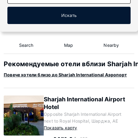
Искать
Search
Map
Nearby
Рекомендуемые отели вблизи Sharjah In
Повече хотели близо до Sharjah International Аэропорт
Sharjah International Airport
Hotel
Opposite Sharjah International Airport
next to Royal Hospital, Шарджа, AE
Показать карту