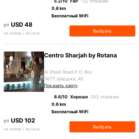
5.2/10
Fair
132 отзывам
0.8 km
Бесплатный WiFi
USD 48
ОТ
Выбрать
за номер / за ночь
Centro Sharjah by Rotana
Al Dhaid Road P.O. Box
3677, Шарджа, AE
Показать карту
8.6/10
Хорошо
243 отзывам
0.6 km
Бесплатный WiFi
USD 102
ОТ
Выбрать
за номер / за ночь