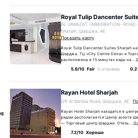
Royal Tulip Dancenter Suit
AL JAWAZAT -IMMIGRATION- ROAD - 
Sharjah, Шарджа, AE
Показать карту
Royal Tulip Dancenter Suites Sharjah н
Шарджа. ТЦ «City Centre Deira» и То
расположены в 15 минутах езды на...
5.6/10
Fair
5 отзывам
0.2
Rayan Hotel Sharjah
Off Al Wahda Road, Шарджа, AE
По
Rayan Hotel Sharjah находится в цент
ng
рядом располагается Центр золота Ша
— Торговый центр Шарджи. Отель...
Д
7.2/10
Хорошо