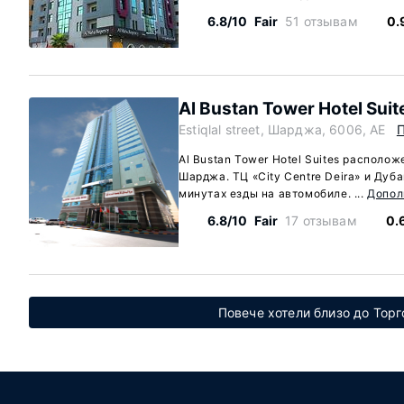
6.8/10
Fair
51 отзывам
0.
Al Bustan Tower Hotel Suit
Estiqlal street, Шарджа, 6006, AE
П
Al Bustan Tower Hotel Suites расположе
Шарджа. ТЦ «City Centre Deira» и Дуба
минутах езды на автомобиле. ...
Допол
6.8/10
Fair
17 отзывам
0.
Повече хотели близо до Тор