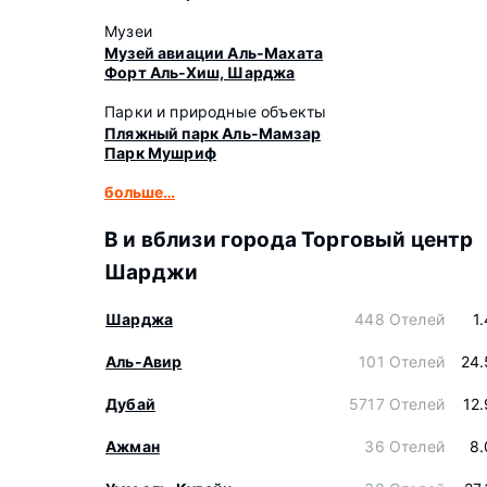
Музеи
Музей авиации Аль-Махата
Форт Аль-Хиш, Шарджа
Парки и природные объекты
Пляжный парк Аль-Мамзар
Парк Мушриф
больше…
В и вблизи города Торговый центр
Шарджи
Шарджа
448 Отелей
1
Аль-Авир
101 Отелей
24.
Дубай
5717 Отелей
12
Ажман
36 Отелей
8.