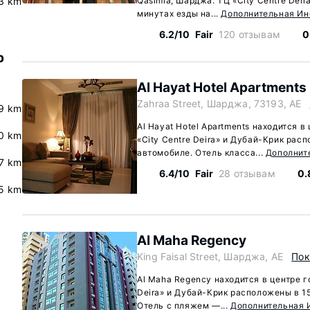
.3 km
Qasimia, Шарджа. ТЦ «City Centre Deir
минутах езды на...
Дополнительная И
6.2/10
Fair
120 отзывам
0
р
Al Hayat Hotel Apartments
Zahraa Street, Шарджа, 73193, AE
.9 km
Al Hayat Hotel Apartments находится 
0 km
«City Centre Deira» и Дубай-Крик рас
автомобиле. Отель класса...
Дополнит
.7 km
6.4/10
Fair
28 отзывам
0.
.5 km
Al Maha Regency
King Faisal Street, Шарджа, AE
Пок
Al Maha Regency находится в центре г
Deira» и Дубай-Крик расположены в 1
Отель с пляжем —...
Дополнительная