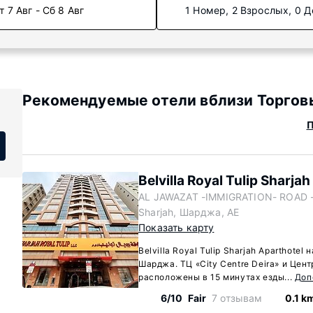
т 7 Авг - Сб 8 Авг
1 Номер, 2 Взрослых, 0 Д
Рекомендуемые отели вблизи Торго
П
Belvilla Royal Tulip Sharja
AL JAWAZAT -IMMIGRATION- ROAD - 
Sharjah, Шарджа, AE
Показать карту
Belvilla Royal Tulip Sharjah Aparthotel
Шарджа. ТЦ «City Centre Deira» и Цен
расположены в 15 минутах езды...
Доп
6/10
Fair
7 отзывам
0.1 k