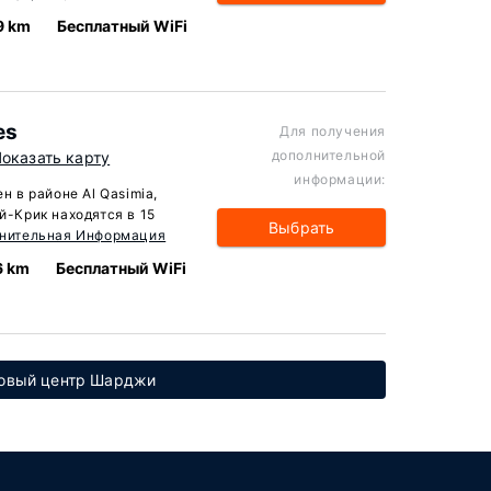
9 km
Бесплатный WiFi
es
Для получения
дополнительной
оказать карту
информации:
н в районе Al Qasimia,
й-Крик находятся в 15
Выбрать
нительная Информация
6 km
Бесплатный WiFi
говый центр Шарджи