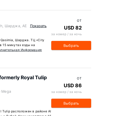
ОТ
jah, Шарджа, AE
Показать
USD 82
за номер / за ночь
 Qasimia, Шарджа. ТЦ «City
 в 15 минутах езды на
Выбрать
олнительная Информация
formerly Royal Tulip
ОТ
USD 86
To Mega
за номер / за ночь
Выбрать
al Tulip расположен в районе Al