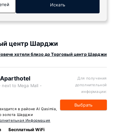
етей
Искать
вый центр Шарджи
овече хотели близо до Торговый центр Шарджи
h Aparthotel
Для получения
дополнительной
next to Mega Mall -
информации:
Выбрать
 находится в районе Al Qasimia,
тр золота Шарджи
олнительная Информация
m
Бесплатный WiFi