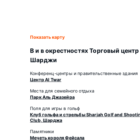
Показать карту
В и в окрестностях Торговый центр
Шарджи
Конференц-центры и правительственные здания
Центр Al Twar
Места для семейного отдыха
Парк Аль Джазейра
Поля для игры в гольф
Клуб гольфа и стрельбы Sharjah Golf and Shooti
Club, Шарджа
Памятники
Мечеть короля Фейсала