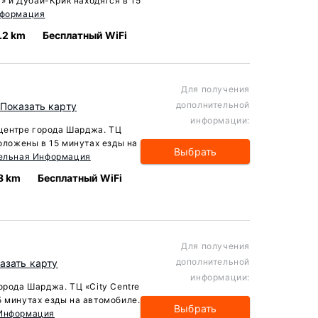
a» и Дубай-Крик находятся в 15
нформация
.2 km
Бесплатный WiFi
Для получения
дополнительной
Показать карту
информации:
в центре города Шарджа. ТЦ
положены в 15 минутах езды на
Выбрать
ельная Информация
8 km
Бесплатный WiFi
Для получения
дополнительной
азать карту
информации:
орода Шарджа. ТЦ «City Centre
5 минутах езды на автомобиле.
Выбрать
 Информация