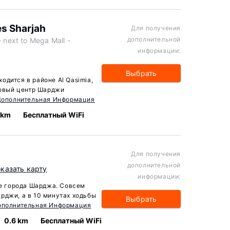
es Sharjah
Для получения
дополнительной
next to Mega Mall -
информации:
Выбрать
аходится в районе Al Qasimia,
рговый центр Шарджи
Дополнительная Информация
 km
Бесплатный WiFi
Для получения
дополнительной
казать карту
информации:
ре города Шарджа. Совсем
рджи, а в 10 минутах ходьбы
Выбрать
ополнительная Информация
0.6 km
Бесплатный WiFi