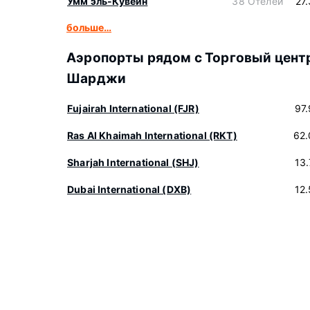
Умм эль-Кувейн
38 Отелей
27
больше…
Аэропорты рядом с Торговый цент
Шарджи
Fujairah International (FJR)
97
Ras Al Khaimah International (RKT)
62.
Sharjah International (SHJ)
13
Dubai International (DXB)
12