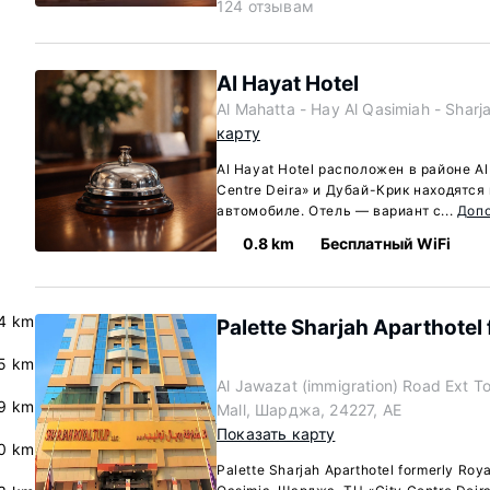
124 отзывам
Al Hayat Hotel
Al Mahatta - Hay Al Qasimiah - Shar
карту
Al Hayat Hotel расположен в районе Al
Centre Deira» и Дубай-Крик находятся
автомобиле. Отель — вариант с...
Доп
0.8 km
Бесплатный WiFi
.4 km
Palette Sharjah Aparthotel 
5 km
Al Jawazat (immigration) Road Ext 
.9 km
Mall, Шарджа, 24227, AE
Показать карту
0 km
Palette Sharjah Aparthotel formerly Roy