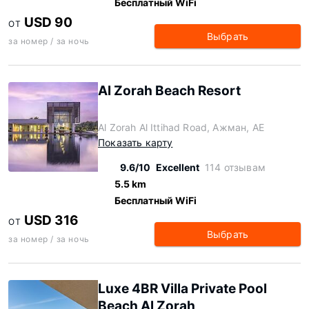
Бесплатный WiFi
USD 90
ОТ
Выбрать
за номер / за ночь
Al Zorah Beach Resort
Al Zorah Al Ittihad Road, Ажман, AE
Показать карту
9.6/10
Excellent
114 отзывам
5.5 km
Бесплатный WiFi
USD 316
ОТ
Выбрать
за номер / за ночь
Luxe 4BR Villa Private Pool
Beach Al Zorah