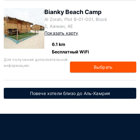
Bianky Beach Camp
Al Zorah, Plot B-01-001, Block
2, Ажман, AE
Показать карту
6.1 km
Бесплатный WiFi
Для получения дополнительной
информации:
Выбрать
Повече хотели близо до Аль-Хамрия