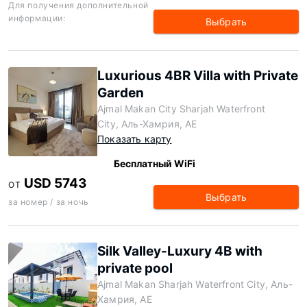
Для получения дополнительной
информации:
Выбрать
Luxurious 4BR Villa with Private
Garden
Ajmal Makan City Sharjah Waterfront
City, Аль-Хамрия, AE
Показать карту
Бесплатный WiFi
USD 5743
ОТ
Выбрать
за номер / за ночь
Silk Valley-Luxury 4B with
private pool
Ajmal Makan Sharjah Waterfront City, Аль-
Хамрия, AE