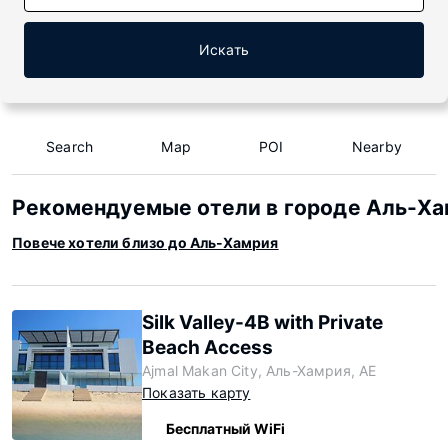
Искать
Search
Map
POI
Nearby
Рекомендуемые отели в городе Аль-Х
Повече хотели близо до Аль-Хамрия
Silk Valley-4B with Private
Beach Access
Ajmal Makan City, Аль-Хамрия, AE
Показать карту
Бесплатный WiFi