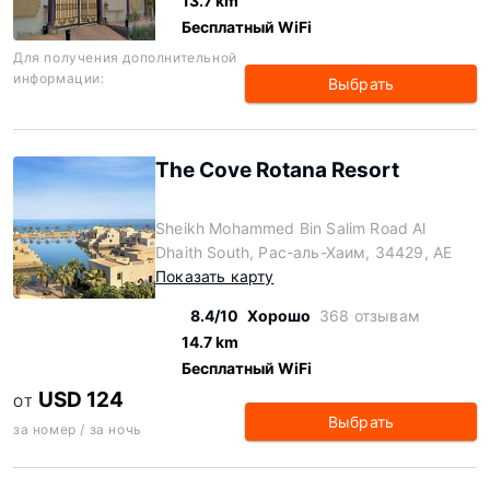
13.7 km
Бесплатный WiFi
Для получения дополнительной
информации:
Выбрать
The Cove Rotana Resort
Sheikh Mohammed Bin Salim Road Al
Dhaith South, Рас-аль-Хаим, 34429, AE
Показать карту
8.4/10
Хорошо
368 отзывам
14.7 km
Бесплатный WiFi
USD 124
ОТ
Выбрать
за номер / за ночь