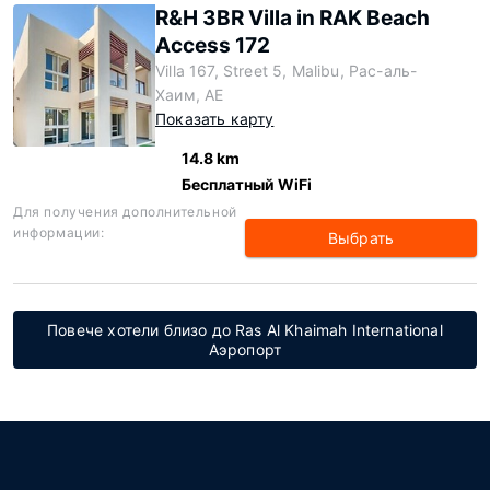
R&H 3BR Villa in RAK Beach
Access 172
Villa 167, Street 5, Malibu, Рас-аль-
Хаим, AE
Показать карту
14.8 km
Бесплатный WiFi
Для получения дополнительной
информации:
Выбрать
Повече хотели близо до Ras Al Khaimah International
Аэропорт