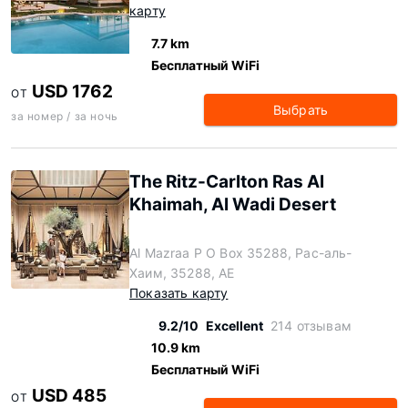
карту
7.7 km
Бесплатный WiFi
USD 1762
ОТ
Выбрать
за номер / за ночь
The Ritz-Carlton Ras Al
Khaimah, Al Wadi Desert
Al Mazraa P O Box 35288, Рас-аль-
Хаим, 35288, AE
Показать карту
9.2/10
Excellent
214 отзывам
10.9 km
Бесплатный WiFi
USD 485
ОТ