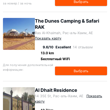
Выбрать
за номер / за ночь
The Dunes Camping & Safari
RAK
Ras Al-Khaimah, Рас-аль-Хаим, AE
Показать карту
9.6/10
Excellent
14 отзывам
13.0 km
Бесплатный WiFi
Для получения дополнительной
информации:
Выбрать
Al Dhait Residence
14 35E St, Рас-аль-Хаим, AE
Показать
карту