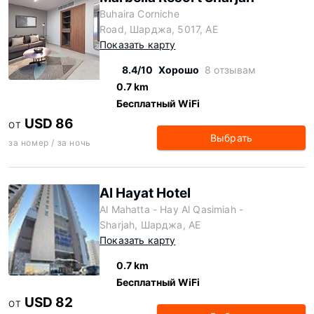
Buhaira Corniche
Road, Шарджа, 5017, AE
Показать карту
8.4/10
Хорошо
8 отзывам
0.7 km
Бесплатный WiFi
USD 86
ОТ
Выбрать
за номер / за ночь
Al Hayat Hotel
Al Mahatta - Hay Al Qasimiah -
Sharjah, Шарджа, AE
Показать карту
0.7 km
Бесплатный WiFi
USD 82
ОТ