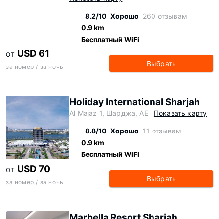
8.2/10
Хорошо
260 отзывам
0.9 km
Бесплатный WiFi
USD 61
ОТ
Выбрать
за номер / за ночь
Holiday International Sharjah
Al Majaz 1, Шарджа, AE
Показать карту
8.8/10
Хорошо
11 отзывам
0.9 km
Бесплатный WiFi
USD 70
ОТ
Выбрать
за номер / за ночь
Marbella Resort Sharjah