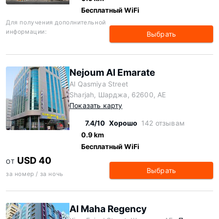
Бесплатный WiFi
Для получения дополнительной
информации:
Выбрать
Nejoum Al Emarate
Al Qasmiya Street
Sharjah, Шарджа, 62600, AE
Показать карту
7.4/10
Хорошо
142 отзывам
0.9 km
Бесплатный WiFi
USD 40
ОТ
Выбрать
за номер / за ночь
Al Maha Regency