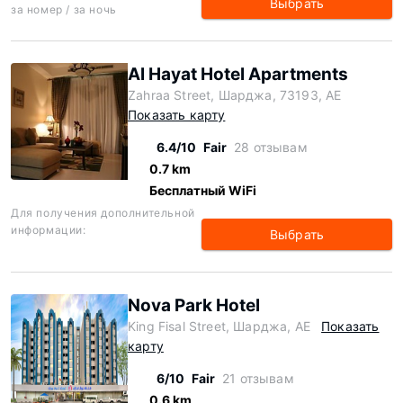
Выбрать
за номер / за ночь
Al Hayat Hotel Apartments
Zahraa Street, Шарджа, 73193, AE
Показать карту
6.4/10
Fair
28 отзывам
0.7 km
Бесплатный WiFi
Для получения дополнительной
информации:
Выбрать
Nova Park Hotel
King Fisal Street, Шарджа, AE
Показать
карту
6/10
Fair
21 отзывам
0.6 km