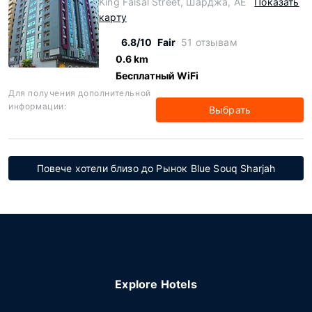
King Faisal Street, Шарджа, AE
Показать
карту
6.8/10
Fair
51 отзывам
0.6 km
Бесплатный WiFi
Для получения дополнительной
информации:
Выбрать
Повече хотели близо до Рынок Blue Souq Sharjah
Explore Hotels