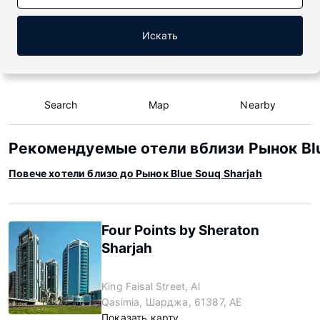
Искать
Search
Map
Nearby
Рекомендуемые отели вблизи Рынок Blu
Повече хотели близо до Рынок Blue Souq Sharjah
Four Points by Sheraton
Sharjah
King Faisal Street, Al
Qasimia, Шарджа, 61387, AE
Показать карту