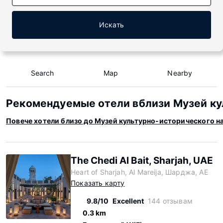
Искать
Search
Map
Nearby
Рекомендуемые отели вблизи Музей к
Повече хотели близо до Музей культурно-исторического 
The Chedi Al Bait, Sharjah, UAE
Heart of Sharjah, Al Mareija, Шарджа, AE
Показать карту
9.8/10
Excellent
144 отзывам
0.3 km