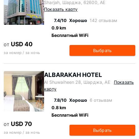
Sharjah, Шарджа, 62600, AE
Показать карту
7.4/10
Хорошо
142 отзывам
0.9 km
Бесплатный WiFi
USD 40
ОТ
Выбрать
за номер / за ночь
ALBARAKAH HOTEL
Al Shuwaiheen 28, Шарджа, AE
Показать
карту
7.8/10
Хорошо
6 отзывам
0.8 km
Бесплатный WiFi
USD 70
ОТ
Выбрать
за номер / за ночь