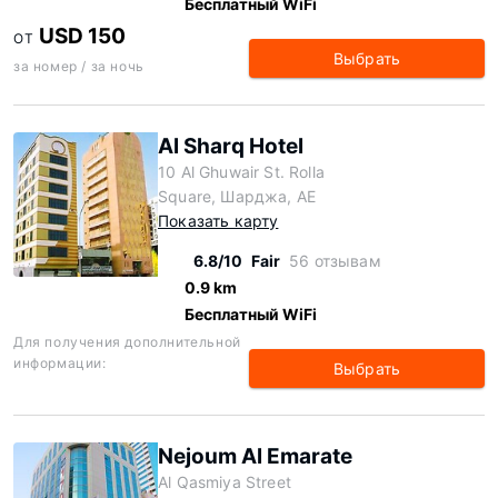
Бесплатный WiFi
USD 150
ОТ
Выбрать
за номер / за ночь
Al Sharq Hotel
10 Al Ghuwair St. Rolla
Square, Шарджа, AE
Показать карту
6.8/10
Fair
56 отзывам
0.9 km
Бесплатный WiFi
Для получения дополнительной
информации:
Выбрать
Nejoum Al Emarate
Al Qasmiya Street