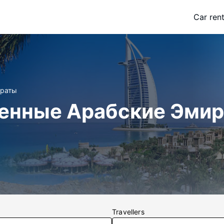
Car rent
ираты
ненные Арабские Эми
Travellers