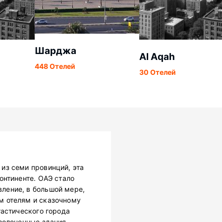
Шарджа
Al Aqah
448 Отелей
30 Отелей
из семи провинций, эта
онтиненте. ОАЭ стало
ление, в большой мере,
м отелям и сказочному
тастического города
золоченные здания,