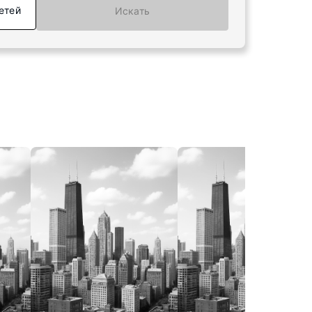
етей
Искать