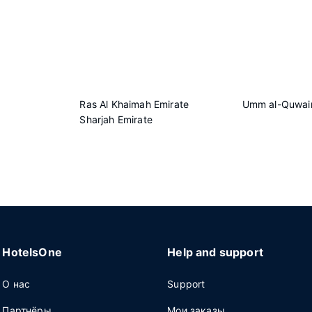
Ras Al Khaimah Emirate
Umm al-Quwain
Sharjah Emirate
HotelsOne
Help and support
О нас
Support
Партнёры
Мои заказы