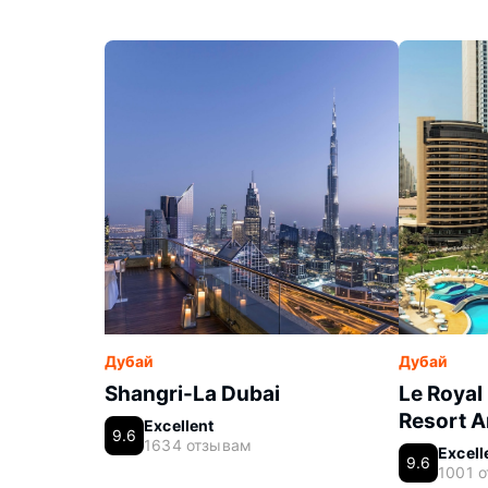
Дубай
Дубай
Shangri-La Dubai
Le Royal
Resort A
Excellent
9.6
1634 отзывам
Excell
9.6
1001 