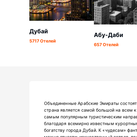
Дубай
Абу-Даби
5717 Отелей
657 Отелей
Объединенные Арабские Эмираты состоят 
страна является самой большой на всем к
самым популярным туристическим направ
благодаря всемирно известным курортны
богатству города Дубай. К «чудесам» фан
можно отнести: искусственный остров, по