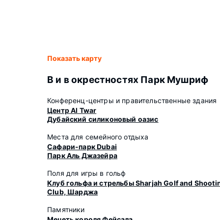
Показать карту
В и в окрестностях Парк Мушриф
Конференц-центры и правительственные здания
Центр Al Twar
Дубайский силиконовый оазис
Места для семейного отдыха
Сафари-парк Dubai
Парк Аль Джазейра
Поля для игры в гольф
Клуб гольфа и стрельбы Sharjah Golf and Shooti
Club, Шарджа
Памятники
Мечеть короля Фейсала