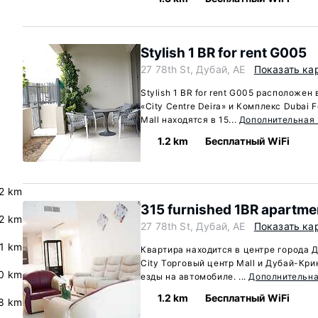
Stylish 1 BR for rent G005
27 78th St, Дубай, AE
Показать ка
Stylish 1 BR for rent G005 расположен
«City Centre Deira» и Комплекс Dubai F
Mall находятся в 15...
Дополнительная
1.2 km
Бесплатный WiFi
2 km
315 furnished 1BR apartme
.2 km
27 78th St, Дубай, AE
Показать ка
.1 km
Квартира находится в центре города Д
City Торговый центр Mall и Дубай-Кр
.0 km
езды на автомобиле. ...
Дополнительн
1.2 km
Бесплатный WiFi
.8 km