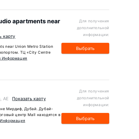
udio apartments near
Для получения
дополнительной
информации:
ь карту
ts near Union Metro Station
Выбрать
ропортом. ТЦ «City Centre
я Информация
Для получения
дополнительной
й, AE
Показать карту
информации:
не Мирдиф, Дубай. Дубай-
орговый центр Mall находятся в
Выбрать
 Информация