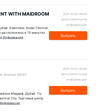
ENT WITH MAIDROOM
Для получения
дополнительной
информации:
убай. Комплекс Dubai Festival
ик расположены в 15 минутах
Выбрать
ая Информация
Для получения
дополнительной
em Avenue Mirdif
информации:
Выбрать
 районе Мирдиф, Дубай. ТЦ
estival City Торговый центр
 Информация