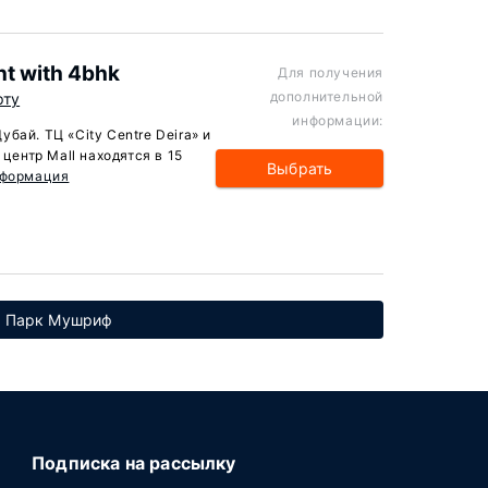
t with 4bhk
Для получения
дополнительной
рту
информации:
бай. ТЦ «City Centre Deira» и
 центр Mall находятся в 15
Выбрать
нформация
о Парк Мушриф
Подписка на рассылку