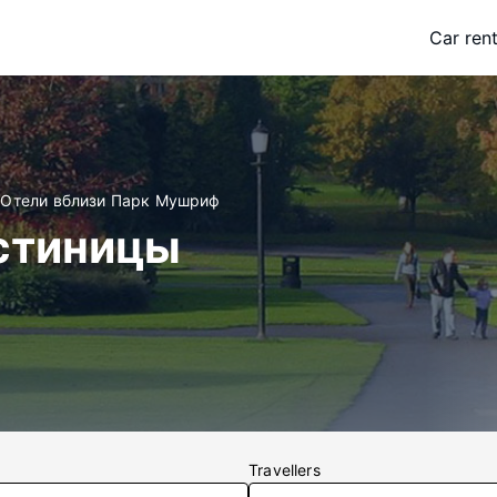
Car rent
Отели вблизи Парк Мушриф
стиницы
Travellers