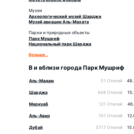
Музеи
Археологический музей Шарджи
Музей авиации Аль-Махата
Парки и природные объекты
Парк Мушриф
Национальный парк Шарджа
больше…
В и вблизи города Парк Мушриф
Аль-Мадам
51 Отелей
48.
Шарджа
448 Отелей
15
Меркуаб
121 Отелей
46
Аль-Авир
101 Отелей
12
Дубай
5717 Отелей
15