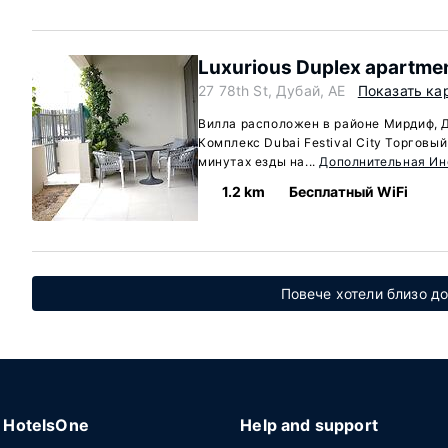
Luxurious Duplex apartmen
27 78th St, Дубай, AE
Показать ка
Вилла расположен в районе Мирдиф, Ду
Комплекс Dubai Festival City Торговый
минутах езды на...
Дополнительная И
1.2 km
Бесплатный WiFi
Повече хотели близо д
HotelsOne
Help and support