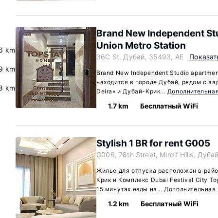
Brand New Independent St
Union Metro Station
.6 km
36C St, Дубай, 35493, AE
Показат
.9 km
Brand New Independent Studio apartmen
находится в городе Дубай, рядом с аэ
8 km
Deira» и Дубай-Крик...
Дополнительна
1.7 km
Бесплатный WiFi
Stylish 1 BR for rent G005
G006, 78th Street, Mirdif Hills, Дуба
Жилье для отпуска расположен в райо
Крик и Комплекс Dubai Festival City Т
15 минутах езды на...
Дополнительная
1.2 km
Бесплатный WiFi