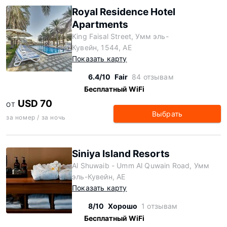
Royal Residence Hotel
Apartments
King Faisal Street, Умм эль-
Кувейн, 1544, AE
Показать карту
6.4/10
Fair
84 отзывам
Бесплатный WiFi
USD 70
ОТ
Выбрать
за номер / за ночь
Siniya Island Resorts
Al Shuwaib - Umm Al Quwain Road, Умм
эль-Кувейн, AE
Показать карту
8/10
Хорошо
1 отзывам
Бесплатный WiFi