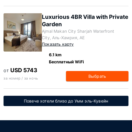
Luxurious 4BR Villa with Private
Garden
Ajmal Makan City Sharjah Waterfront
City, Аль-Хамрия, AE
Показать карту
6.1 km
Бесплатный WiFi
USD 5743
ОТ
Выбрать
за номер / за ночь
Повече хотели близо до Умм эль-Кувейн