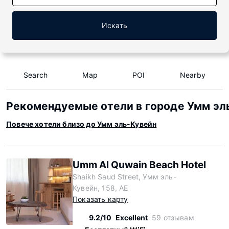
Искать
Search
Map
POI
Nearby
Рекомендуемые отели в городе Умм эл
Повече хотели близо до Умм эль-Кувейн
Umm Al Quwain Beach Hotel
Shaikh Saud Street, Умм эль-
Кувейн, 158, AE
Показать карту
9.2/10
Excellent
59 отзывам