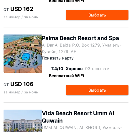
Бесплатный WiFi
USD 162
ОТ
Выбрать
за номер / за ночь
Palma Beach Resort and Spa
Al Dar Al Baida P.O. Box 1279, Умм эль-
Кувейн, 1279, AE
Показать карту
7.4/10
Хорошо
93 отзывам
Бесплатный WiFi
USD 106
ОТ
Выбрать
за номер / за ночь
Vida Beach Resort Umm Al
Quwain
UMM AL QUWAIN, AL KHOR 1, Умм эль-