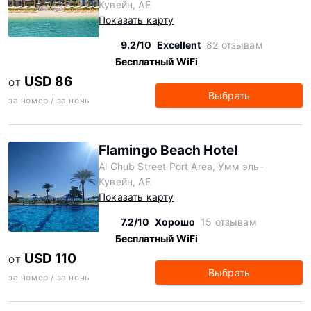
Кувейн, AE
Показать карту
9.2/10
Excellent
82 отзывам
Бесплатный WiFi
USD 86
ОТ
Выбрать
за номер / за ночь
Flamingo Beach Hotel
Al Ghub Street Port Area, Умм эль-
Кувейн, AE
Показать карту
7.2/10
Хорошо
15 отзывам
Бесплатный WiFi
USD 110
ОТ
Выбрать
за номер / за ночь