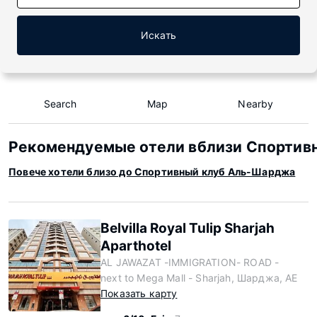
Искать
Search
Map
Nearby
Рекомендуемые отели вблизи Спортив
Повече хотели близо до Спортивный клуб Аль-Шарджа
Belvilla Royal Tulip Sharjah
Aparthotel
AL JAWAZAT -IMMIGRATION- ROAD -
next to Mega Mall - Sharjah, Шарджа, AE
Показать карту