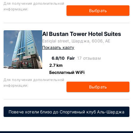
Для получения дополнительной
информации:
Выбрать
Al Bustan Tower Hotel Suites
Estiqlal street, Шарджа, 6006, AE
Показать карту
6.8/10
Fair
17 отзывам
2.7 km
Бесплатный WiFi
Для получения дополнительной
информации:
Выбрать
Повече хотели близо до Спортивный клуб Аль-Шарджа