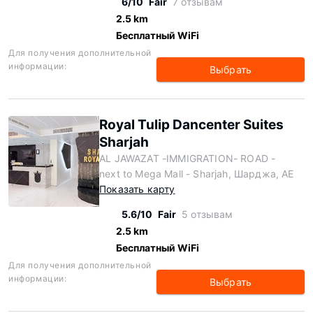
6/10
Fair
7 отзывам
2.5 km
Бесплатный WiFi
Для получения дополнительной
информации:
Выбрать
Royal Tulip Dancenter Suites
Sharjah
AL JAWAZAT -IMMIGRATION- ROAD -
next to Mega Mall - Sharjah, Шарджа, AE
Показать карту
5.6/10
Fair
5 отзывам
2.5 km
Бесплатный WiFi
Для получения дополнительной
информации:
Выбрать