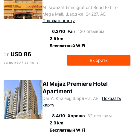
Al Jawazat (immigration) Road Ext To
Mega Mall, Шарджа, 24227, AE
Показать карту
6.2/10
Fair
120 отзывам
2.5 km
Бесплатный WiFi
USD 86
ОТ
Выбрать
за номер / за ночь
Al Majaz Premiere Hotel
Apartment
Dar Al Khaleej, Шарджа, AE
Показать
карту
8.4/10
Хорошо
32 отзывам
2.9 km
Бесплатный WiFi