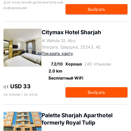
Для получения дополнительной
информации:
Выбрать
Citymax Hotel Sharjah
Al Wahda St, Abu
Shagara, Шарджа, 25243, AE
Показать карту
7.2/10
Хорошо
245 отзывам
2.0 km
Бесплатный WiFi
USD 33
ОТ
Выбрать
за номер / за ночь
Palette Sharjah Aparthotel
formerly Royal Tulip